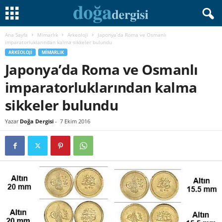
Ana Sayfa
Mimarlık
Arkeoloji
Japonya’da Roma ve Osmanlı
imparatorluklarından kalma sikkeler bulundu
ARKEOLOJI
MIMARLIK
Japonya’da Roma ve Osmanlı
imparatorluklarından kalma
sikkeler bulundu
Yazar
Doğa Dergisi
-
7 Ekim 2016