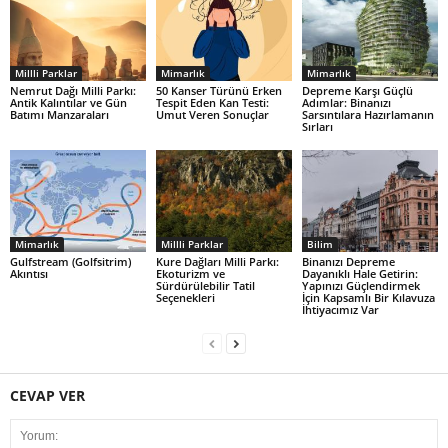
Millli Parklar
Mimarlık
Mimarlık
Nemrut Dağı Milli Parkı:
50 Kanser Türünü Erken
Depreme Karşı Güçlü
Antik Kalıntılar ve Gün
Tespit Eden Kan Testi:
Adımlar: Binanızı
Batımı Manzaraları
Umut Veren Sonuçlar
Sarsıntılara Hazırlamanın
Sırları
Mimarlık
Millli Parklar
Bilim
Gulfstream (Golfsitrim)
Kure Dağları Milli Parkı:
Binanızı Depreme
Akıntısı
Ekoturizm ve
Dayanıklı Hale Getirin:
Sürdürülebilir Tatil
Yapınızı Güçlendirmek
Seçenekleri
İçin Kapsamlı Bir Kılavuza
İhtiyacımız Var
CEVAP VER