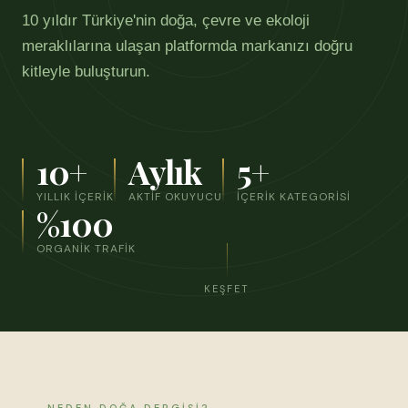
10 yıldır Türkiye'nin doğa, çevre ve ekoloji
meraklılarına ulaşan platformda markanızı doğru
kitleyle buluşturun.
10+
Aylık
5+
YILLIK İÇERIK
AKTIF OKUYUCU
İÇERIK KATEGORISI
%100
ORGANIK TRAFIK
KEŞFET