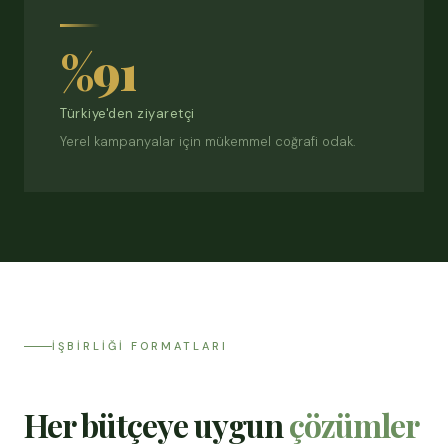
%91
Türkiye'den ziyaretçi
Yerel kampanyalar için mükemmel coğrafi odak.
İŞBIRLIĞI FORMATLARI
Her bütçeye uygun
çözümler