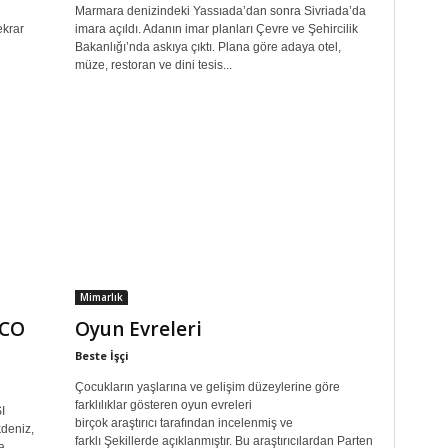
Marmara denizindeki Yassıada’dan sonra Sivriada’da
ekrar
imara açıldı. Adanın imar planları Çevre ve Şehircilik
Bakanlığı’nda askıya çıktı. Plana göre adaya otel,
müze, restoran ve dini tesis...
Mimarlık
SCO
Oyun Evreleri
Beste İşçi
Çocukların yaşlarına ve gelişim düzeylerine göre
farklılıklar gösteren oyun evreleri
I
birçok araştırıcı tarafından incelenmiş ve
deniz,
farklı Şekillerde açıklanmıştır. Bu araştırıcılardan Parten
a