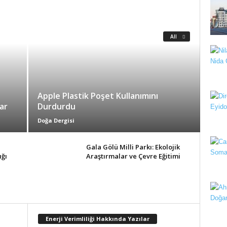
All
Apple Plastik Poşet Kullanımını
ar
Durdurdu
Doğa Dergisi
e
Gala Gölü Milli Parkı: Ekolojik
ğı
Araştırmalar ve Çevre Eğitimi
Enerji Verimliliği Hakkında Yazılar