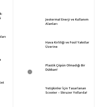
k:
ü
Jeotermal Enerji ve Kullanım
Alanları
ları
Hava Kirliliği ve Fosil Yakıtlar
Üzerine
a
Plastik Çöpün Olmadığı Bir
Dükkan!
Set
Yetişkinler İçin Tasarlanan
Scooter – Skruzer Yollarda!