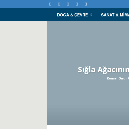
DOĞA & ÇEVRE
SANAT & MIM
D
o
ğ
a
D
Sığla Ağacının
e
Kemal Onur
r
g
i
s