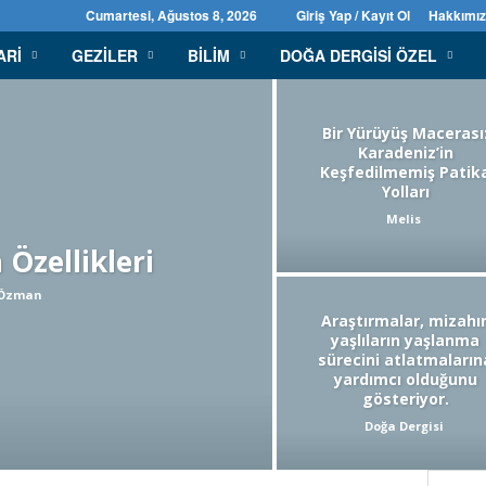
Cumartesi, Ağustos 8, 2026
Giriş Yap / Kayıt Ol
Hakkımı
ARI
GEZILER
BILIM
DOĞA DERGISI ÖZEL
Bir Yürüyüş Macerası
Karadeniz’in
Keşfedilmemiş Patik
Yolları
Melis
 Özellikleri
 Özman
Araştırmalar, mizahı
yaşlıların yaşlanma
sürecini atlatmaların
yardımcı olduğunu
gösteriyor.
Doğa Dergisi