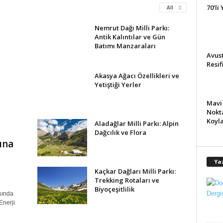
70’li 
All
Nemrut Dağı Milli Parkı:
Antik Kalıntılar ve Gün
Batımı Manzaraları
Avust
Resif
Akasya Ağacı Özellikleri ve
Yetiştiği Yerler
Mavi 
Nokta
Koyla
Aladağlar Milli Parkı: Alpin
Dağcılık ve Flora
ına
Ya
Kaçkar Dağları Milli Parkı:
Trekking Rotaları ve
Biyoçeşitlilik
asında
Enerji