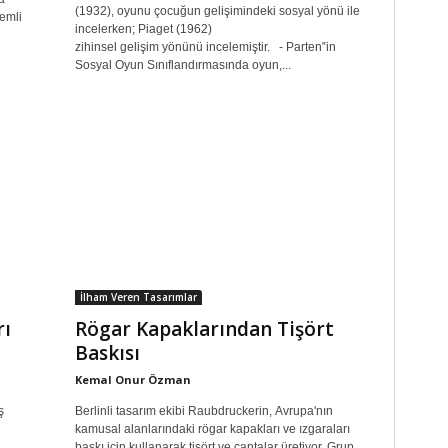
(1932), oyunu çocuğun gelişimindeki sosyal yönü ile
nemli
incelerken; Piaget (1962)
zihinsel gelişim yönünü incelemiştir. - Parten‟in
Sosyal Oyun Sınıflandırmasında oyun,...
İlham Veren Tasarımlar
rı
Rögar Kapaklarından Tişört
Baskısı
Kemal Onur Özman
ş
Berlinli tasarım ekibi Raubdruckerin, Avrupa'nın
kamusal alanlarındaki rögar kapakları ve ızgaraları
baskı için kullanarak tişört ve çantalar üretiyor. Grup,