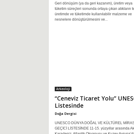
Geri dönüşüm (ya da geri kazanım), üretim veya
tüketim süreçleri sonunda ortaya çıkan atıkların t
üretimde ve tüketimde kullanılabilir malzeme ve
nesnelere dönüştürülmesini ve...
Arkeoloji
“Ceneviz Ticaret Yolu” UNE
Listesinde
Doğa Dergisi
UNESCO DÜNYA DOĞAL VE KÜLTÜREL MİRAS
GEÇİCİ LİSTESİNDE 11-15. yüzyıllar arasında Ak
Karadeniz, Atlantik Okyanusu ve Kuzey Avrupa’d