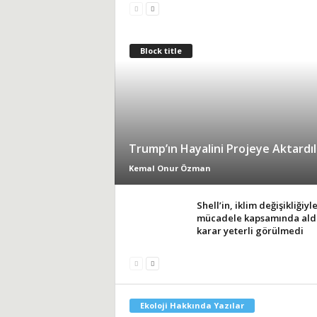
Block title
Trump’ın Hayalini Projeye Aktardıl
Kemal Onur Özman
Shell’in, iklim değişikliğiyl
mücadele kapsamında aldı
karar yeterli görülmedi
Ekoloji Hakkında Yazılar