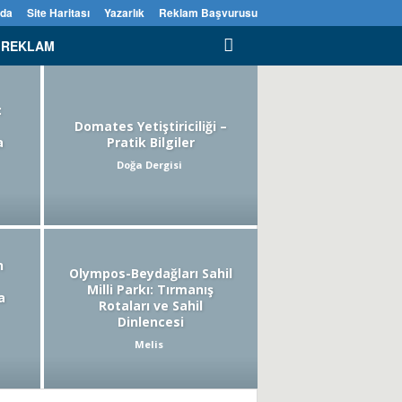
zda
Site Haritası
Yazarlık
Reklam Başvurusu
REKLAM
:
Domates Yetiştiriciliği –
a
Pratik Bilgiler
Doğa Dergisi
n
Olympos-Beydağları Sahil
Milli Parkı: Tırmanış
a
Rotaları ve Sahil
Dinlencesi
Melis