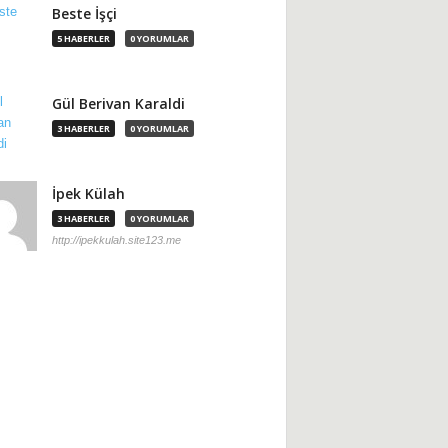
Beste İşçi
5 HABERLER
0 YORUMLAR
Gül Berivan Karaldi
3 HABERLER
0 YORUMLAR
İpek Külah
3 HABERLER
0 YORUMLAR
http://ipekkulah.site123.me