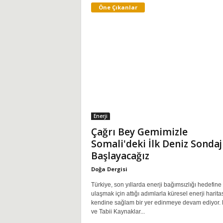
Öne Çıkanlar
i
Enerji
Çağrı Bey Gemimizle
Somali'deki İlk Deniz Sondaj
Başlayacağız
Doğa Dergisi
Türkiye, son yıllarda enerji bağımsızlığı hedefine
ulaşmak için attığı adımlarla küresel enerji harit
kendine sağlam bir yer edinmeye devam ediyor. 
ve Tabii Kaynaklar...