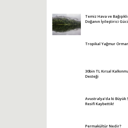
Temiz Hava ve Bağışıklı
Doğanın İyileştirici Güc
Tropikal Yağmur Orman
30bin TL Kırsal Kalkınm
Desteği
Avustralya’da ki Büyük 
Resifi Kaybettik!
Permakültür Nedir?