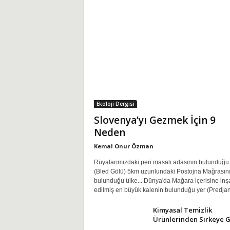
Ekoloji Dergisi
Slovenya’yı Gezmek İçin 9
Neden
Kemal Onur Özman
Rüyalarımızdaki peri masalı adasının bulunduğu
(Bled Gölü) 5km uzunlundaki Postojna Mağrasın
bulunduğu ülke... Dünya'da Mağara içerisine inş
edilmiş en büyük kalenin bulunduğu yer (Predjan
Kimyasal Temizlik
Ürünlerinden Sirkeye G