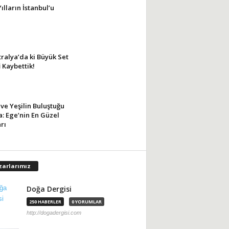
Yılların İstanbul’u
ralya’da ki Büyük Set
i Kaybettik!
ve Yeşilin Buluştuğu
: Ege’nin En Güzel
rı
zarlarımız
Doğa Dergisi
250 HABERLER
0 YORUMLAR
http://dogadergisi.com