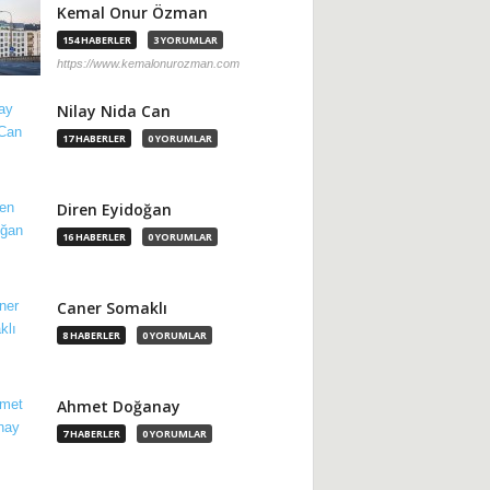
Kemal Onur Özman
154 HABERLER
3 YORUMLAR
https://www.kemalonurozman.com
Nilay Nida Can
17 HABERLER
0 YORUMLAR
Diren Eyidoğan
16 HABERLER
0 YORUMLAR
Caner Somaklı
8 HABERLER
0 YORUMLAR
Ahmet Doğanay
7 HABERLER
0 YORUMLAR