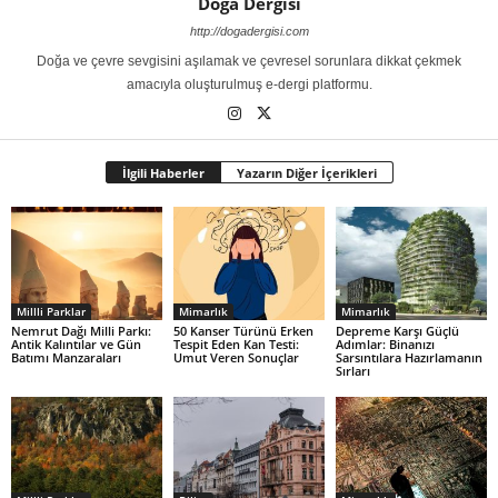
Doğa Dergisi
http://dogadergisi.com
Doğa ve çevre sevgisini aşılamak ve çevresel sorunlara dikkat çekmek
amacıyla oluşturulmuş e-dergi platformu.
İlgili Haberler
Yazarın Diğer İçerikleri
Millli Parklar
Mimarlık
Mimarlık
Nemrut Dağı Milli Parkı:
50 Kanser Türünü Erken
Depreme Karşı Güçlü
Antik Kalıntılar ve Gün
Tespit Eden Kan Testi:
Adımlar: Binanızı
Batımı Manzaraları
Umut Veren Sonuçlar
Sarsıntılara Hazırlamanın
Sırları