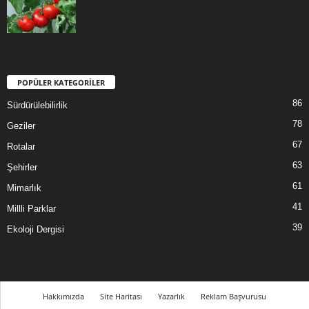
POPÜLER KATEGORİLER
86
Sürdürülebilirlik
78
Geziler
67
Rotalar
63
Şehirler
61
Mimarlık
41
Millli Parklar
39
Ekoloji Dergisi
Hakkımızda
Site Haritası
Yazarlık
Reklam Başvurusu