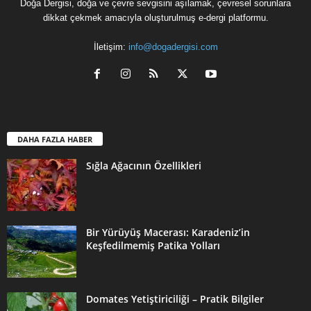
Doğa Dergisi, doğa ve çevre sevgisini aşılamak, çevresel sorunlara
dikkat çekmek amacıyla oluşturulmuş e-dergi platformu.
İletişim:
info@dogadergisi.com
DAHA FAZLA HABER
Sığla Ağacının Özellikleri
Bir Yürüyüş Macerası: Karadeniz’in
Keşfedilmemiş Patika Yolları
Domates Yetiştiriciliği – Pratik Bilgiler