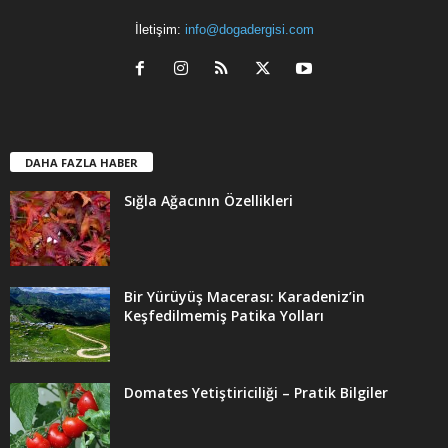
İletişim:
info@dogadergisi.com
DAHA FAZLA HABER
Sığla Ağacının Özellikleri
Bir Yürüyüş Macerası: Karadeniz’in
Keşfedilmemiş Patika Yolları
Domates Yetiştiriciliği – Pratik Bilgiler