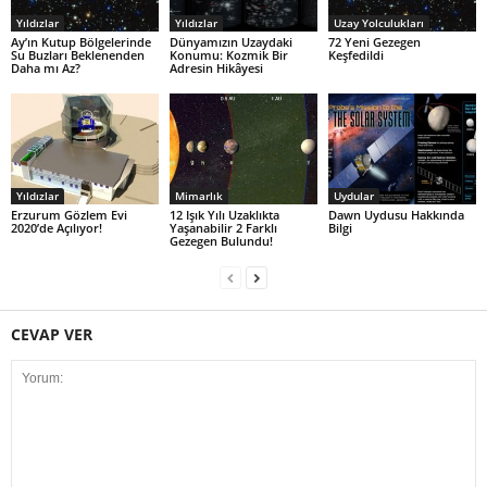
Yıldızlar
Yıldızlar
Uzay Yolculukları
Ay’ın Kutup Bölgelerinde
Dünyamızın Uzaydaki
72 Yeni Gezegen
Su Buzları Beklenenden
Konumu: Kozmik Bir
Keşfedildi
Daha mı Az?
Adresin Hikâyesi
Yıldızlar
Mimarlık
Uydular
Erzurum Gözlem Evi
12 Işık Yılı Uzaklıkta
Dawn Uydusu Hakkında
2020’de Açılıyor!
Yaşanabilir 2 Farklı
Bilgi
Gezegen Bulundu!
CEVAP VER