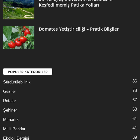
Keşfedilmemiş Patika Yolları
Domates Yetiştiriciliği – Pratik Bilgiler
POPÜLER KATEGORİLER
86
Sürdürülebilirlik
78
Geziler
67
Rotalar
63
Şehirler
61
Mimarlık
41
Millli Parklar
39
Ekoloji Dergisi