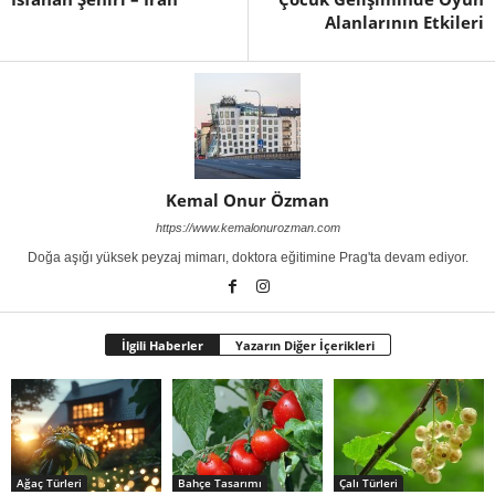
Alanlarının Etkileri
Kemal Onur Özman
https://www.kemalonurozman.com
Doğa aşığı yüksek peyzaj mimarı, doktora eğitimine Prag'ta devam ediyor.
İlgili Haberler
Yazarın Diğer İçerikleri
Ağaç Türleri
Bahçe Tasarımı
Çalı Türleri