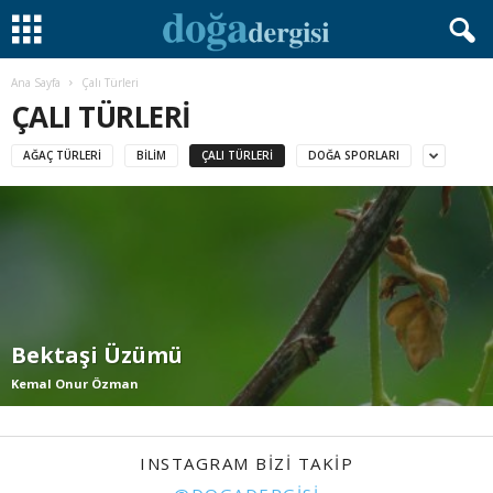
Ana Sayfa
Çalı Türleri
ÇALI TÜRLERI
AĞAÇ TÜRLERI
BILIM
ÇALI TÜRLERI
DOĞA SPORLARI
Bektaşi Üzümü
Kemal Onur Özman
INSTAGRAM BIZI TAKIP