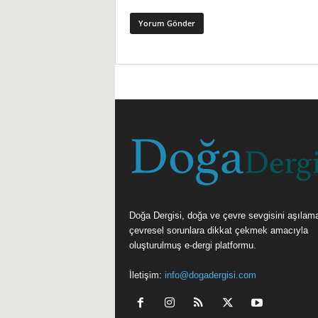
Doğa Dergisi, doğa ve çevre sevgisini aşılam
çevresel sorunlara dikkat çekmek amacıyla
oluşturulmuş e-dergi platformu.
İletişim:
info@dogadergisi.com