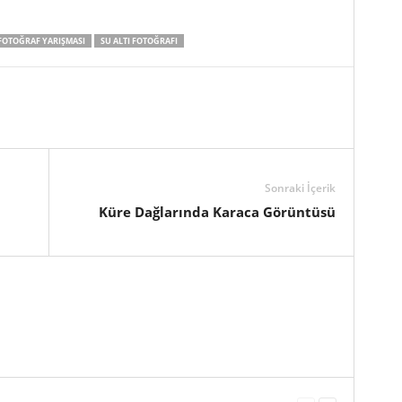
OTOĞRAF YARIŞMASI
SU ALTI FOTOĞRAFI
Sonraki İçerik
Küre Dağlarında Karaca Görüntüsü