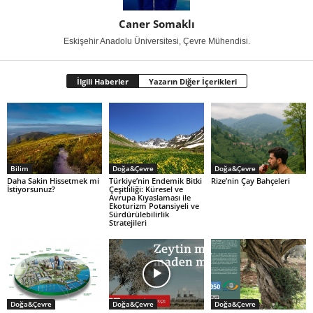
Caner Somaklı
Eskişehir Anadolu Üniversitesi, Çevre Mühendisi.
İlgili Haberler
Yazarın Diğer İçerikleri
Bilim
Doğa&Çevre
Doğa&Çevre
Daha Sakin Hissetmek mi
Türkiye’nin Endemik Bitki
Rize’nin Çay Bahçeleri
İstiyorsunuz?
Çeşitliliği: Küresel ve
Avrupa Kıyaslaması ile
Ekoturizm Potansiyeli ve
Sürdürülebilirlik
Stratejileri
Doğa&Çevre
Doğa&Çevre
Doğa&Çevre