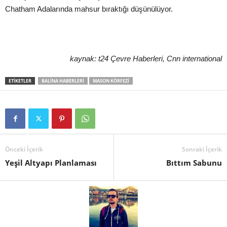
Chatham Adalarında mahsur bıraktığı düşünülüyor.
kaynak: t24 Çevre Haberleri, Cnn international
ETIKETLER
BALINA HABERLERI
MASON KÖRFEZI
Önceki İçerik
Sonraki İçerik
Yeşil Altyapı Planlaması
Bıttım Sabunu