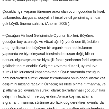
Çocuklar için yaşamı öğrenme aracı olan oyun, çocuğun fiziksel,
psikomotor, duygusal, sosyal, zihinsel ve dil gelişimi açısından
çok büyük öneme sahiptir. (Anonim 2005 ).
– Çocuğun Fiziksel Gelişiminde Oyunun Etkileri: Büyüme,
çocuğun boy uzunluğu ve vücut ağırlığı yönünden ölçülebilen
artışı, gelişme ise; büyüyen bir organizmanın dokularının
yapısında ve biyokimyasal bileşiminde oluşan değişiklikler
sonucu olgunlaşması ve biyolojik fonksiyonlarının farklılaşması
şeklinde tanımlanabilir. Gelişme kavramı düzenli, uyumlu ve
sürekli bir ilerlemeyi kapsamaktadır. Oyun sırasında çocuğun
bazı hareketleri sürekli olarak tekrarlaması onun doğal olarak kas
gelişimini hızlandıracaktır. Örneğin; bisiklete binme, tırmanma, ve
ip atlama gibi oyunların sürekli olarak tekrarlanması çocuğun kas
gelişimini hızlandırır ve güçlendirir. Ayrıca koşma, atlama,
sıçrama, tırmanma, sürünme gibi fizik güç gerektiren oyunlar da
çocuğun solunum, dolaşım, sindirim ve boşaltım gibi sistemlerinin