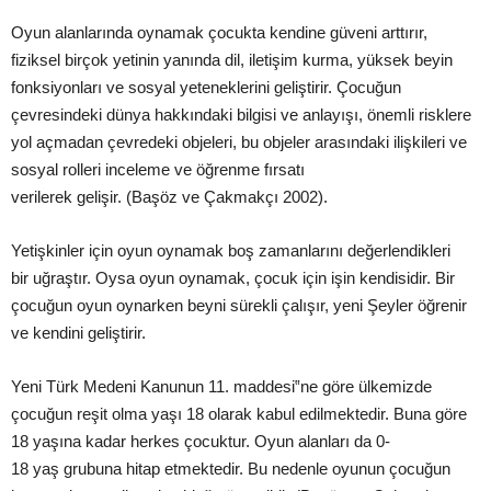
Oyun alanlarında oynamak çocukta kendine güveni arttırır,
fiziksel birçok yetinin yanında dil,
iletişim
kurma, yüksek beyin
fonksiyonları ve sosyal yeteneklerini
geliştirir
. Çocuğun
çevresindeki dünya hakkındaki bilgisi ve
anlayışı
, önemli risklere
yol açmadan çevredeki objeleri, bu objeler arasındaki
ilişkileri
ve
sosyal rolleri inceleme ve öğrenme fırsatı
verilerek
gelişir
.
(
Başöz
ve Çakmakçı 2002).
Yetişkinler
için oyun oynamak
boş
zamanlarını değerlendikleri
bir
uğraştır
. Oysa oyun oynamak, çocuk için
işin
kendisidir. Bir
çocuğun oyun oynarken beyni sürekli
çalışır
, yeni
Şeyler
öğrenir
ve kendini
geliştirir
.
Yeni Türk Medeni Kanunun 11. maddesi‟ne göre ülkemizde
çocuğun
reşit
olma
yaşı
18 olarak kabul edilmektedir. Buna göre
18
yaşına
kadar herkes çocuktur.
Oyun alanları da 0-
18
yaş
grubuna hita
p etmektedir. Bu nedenle oyunun
çocuğun