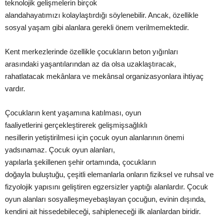
teknolojik
gelişmelerin
birçok
alanda
hayatımızı
kolaylaştırdığı
söylenebilir. Ancak, özellikle
sosyal
yaşam
gibi alanlara gerekli önem verilmemektedir.
Kent merkezlerinde özellikle çocukların beton yığınları
arasındaki
yaşantılarından
az da olsa
uzaklaştıracak
,
rahatlatacak
mekânlara
ve
mekânsal
organizasyonlara ihtiyaç
vardır.
Çocukların kent
yaşamına
katılması, oyun
faaliyetlerini
gerçekleştirerek
gelişmiş
sağlıklı
nesillerin
yetiştirilmesi
için çocuk oyun alanlarının önemi
yadsınamaz. Çocuk oyun alanları,
yapılarla
şekillenen
şehir
ortamında, çocukların
doğayla
buluştuğu
,
çeşitli
elemanlarla onların fiziksel ve ruhsal ve
fizyolojik yapısını
geliştiren
egzersizler yaptığı alanlardır. Çocuk
oyun alanları
sosyalleşmeye
başlayan
çocuğun, evinin
dışında
,
kendini ait hissedebileceği, sahipleneceği ilk alanlardan biridir.