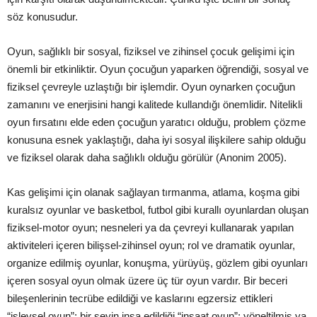
söz konusudur.
Oyun, sağlıklı bir sosyal, fiziksel ve zihinsel çocuk gelişimi için
önemli bir etkinliktir. Oyun çocuğun yaparken öğrendiği, sosyal ve
fiziksel çevreyle uzlaştığı bir işlemdir. Oyun oynarken çocuğun
zamanını ve enerjisini hangi kalitede kullandığı önemlidir. Nitelikli
oyun fırsatını elde eden çocuğun yaratıcı olduğu, problem çözme
konusuna esnek yaklaştığı, daha iyi sosyal ilişkilere sahip olduğu
ve fiziksel olarak daha sağlıklı olduğu görülür (Anonim 2005).
Kas gelişimi için olanak sağlayan tırmanma, atlama, koşma gibi
kuralsız oyunlar ve basketbol, futbol gibi kurallı oyunlardan oluşan
fiziksel-motor oyun; nesneleri ya da çevreyi kullanarak yapılan
aktiviteleri içeren bilişsel-zihinsel oyun; rol ve dramatik oyunlar,
organize edilmiş oyunlar, konuşma, yürüyüş, gözlem gibi oyunları
içeren sosyal oyun olmak üzere üç tür oyun vardır. Bir beceri
bileşenlerinin tecrübe edildiği ve kaslarını egzersiz ettikleri
“işlevsel oyun”; bir şeyin inşa edildiği “inşaat oyun”; yöneltilmiş ya