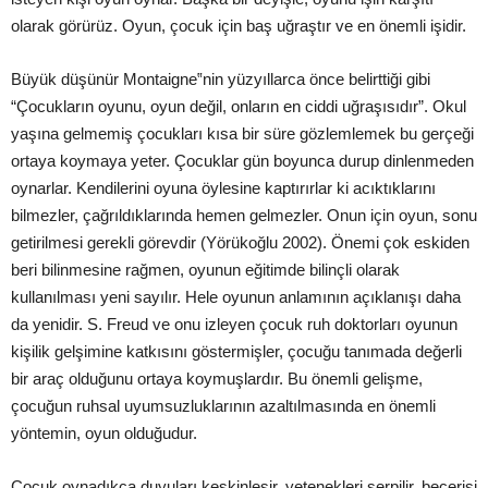
olarak görürüz. Oyun, çocuk için baş uğraştır ve en önemli işidir.
Büyük düşünür Montaigne‟nin yüzyıllarca önce belirttiği gibi
“Çocukların oyunu, oyun değil, onların en ciddi uğraşısıdır”. Okul
yaşına gelmemiş çocukları kısa bir süre gözlemlemek bu gerçeği
ortaya koymaya yeter. Çocuklar gün boyunca durup dinlenmeden
oynarlar. Kendilerini oyuna öylesine kaptırırlar ki acıktıklarını
bilmezler, çağrıldıklarında hemen gelmezler. Onun için oyun, sonu
getirilmesi gerekli görevdir (Yörükoğlu 2002). Önemi çok eskiden
beri bilinmesine rağmen, oyunun eğitimde bilinçli olarak
kullanılması yeni sayılır. Hele oyunun anlamının açıklanışı daha
da yenidir. S. Freud ve onu izleyen çocuk ruh doktorları oyunun
kişilik gelşimine katkısını göstermişler, çocuğu tanımada değerli
bir araç olduğunu ortaya koymuşlardır. Bu önemli gelişme,
çocuğun ruhsal uyumsuzluklarının azaltılmasında en önemli
yöntemin, oyun olduğudur.
Çocuk oynadıkça duyuları keskinleşir, yetenekleri serpilir, becerisi