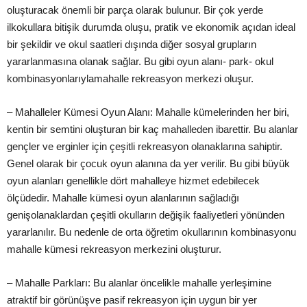
oluş
turacak önemli bir parça olarak bulunur. Bir
çok yerde
ilkokullara bitişik durumda oluş
u, pratik ve ekonomik açıdan ideal
b
ir şekildir ve okul saatleri dış
ında diğer sosyal grupların
yararlanmasına olanak sağlar. Bu gibi oyun alanı- park- okul
kombinasyonlarıyla
mahalle rekreasyon merkezi oluş
ur.
– Mahalleler Kümesi Oyun Alanı: Mahalle kümelerinden h
er biri,
kentin bir semtini oluş
turan bir kaç mahalleden ibarettir. Bu alan
lar
gençler ve erginler için çeş
itli rekreasyon olanaklarına sahiptir.
Genel olarak bir çocuk oyun alanına da yer verilir. Bu gibi büyük
oyun alanları genellikle dört mahalleye hizmet edebilecek
ölçüdedir. Mahalle kümesi
oyun alanlarının sağladığı
geniş
olan
aklardan çeşitli okulların değiş
ik faaliyetleri yönünden
yararlanılır. Bu nedenle de orta öğretim okullarının kombinasyonu
mahalle
kümesi rekreasyon merkezini oluş
turur.
– Mahalle Parkları: Bu
alanlar öncelikle mahalle yerleşimine
atraktif bir görünüş
ve pasif rekreasyon için uygun bir yer