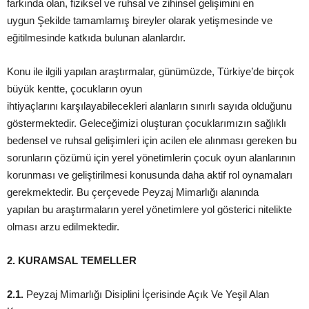
farkında olan, fiziksel ve ruhsal ve zihinsel
gelişimini
en
uygun
Şekilde
tamamlamış
bireyler olarak
yetişmesinde
ve
eğitilmesinde katkıda bulunan alanlardır.
Konu ile
ilgili yapılan
araştırmalar
, günümüzde, Türkiye’de birçok
büyük kentte, çocukların oyun
ihtiyaçlarını
karşılayabilecekleri
alanların sınırlı sayıda olduğunu
g
östermektedir. Geleceğimizi oluş
turan çocuklarımızın sağlıklı
b
edensel ve ruhsal geliş
imleri için acilen ele alınması gereken bu
sorunların çözümü için yerel yönetimlerin çocuk oyu
n alanlarının
korunması ve geliş
tirilmesi konusunda daha aktif rol oynamaları
gerekmektedir. Bu çerçevede Peyzaj Mimarlığı alanında
yapılan
bu araş
tırmaların yerel yönetimlere yol gösterici nitelikte
olması arzu edilmektedir.
2. KURAMSAL TEMELLER
2.1.
Peyzaj Mimarlığı Disiplini İçerisinde Açık Ve Yeşil Alan