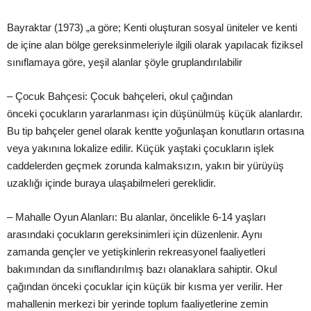
Bayr
aktar (1973) „a göre; Kenti oluş
turan sosyal üniteler ve kenti
de içine alan bölge gereksinmeleriyle ilgili olarak yapılacak fiziksel
s
ınıflamaya göre, yeş
il alanlar ş
öyle gruplandırılabilir
– Çocuk Bahçesi: Çocuk bahçeleri, okul çağından
önceki
çocukların yararlanması için düşünülmüş
küçük alanlardır.
Bu tip bahçe
ler genel olarak kentte yoğunlaş
an konutların ortasına
veya yakınına lokalize edi
lir. Küçük yaştaki çocukların iş
lek
caddelerden geçmek zorund
a kalmaksızın, yakın bir yürüyüş
uzaklığı içinde buraya ulaş
abilmeleri gereklidir.
– Mahalle Oyun Alanları
: Bu alanlar, öncelikle 6-14 yaş
ları
arasındaki çocukların gereksinimleri için düzenleni
r. Aynı
zamanda gençler ve yetiş
kinlerin rekreasyonel faaliyetler
i
bakımından da sınıflandırılmış
bazı olanaklara sahiptir. Okul
çağından önceki çocuklar için küçük bir kısma yer verilir. Her
mahallenin merkezi bir yerinde
toplum faaliyetlerine zemin