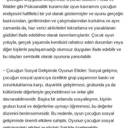
Walder gibi Psikoanalitik kuramcılar oyun kavramını çocuğun
endişesini hafifletici bir yol olarak göstermişler ve oyunu gerçeğin
baskısından, geriliminden ve çatışmalarından kurtulma ve aynı
zamanda da, haz verici aktiviteleri tekrarlama ve yasaklanan
güdüleri ifade edebilme olarak tanımlamışlardır. Çocuk oyun
yoluyla, gerçek yaşamda kendisini rahatsız eden
durumları veya
diğer kişilerle paylaşamadığı olumsuz duyguları ifade edebilir ve
bu olayları sembolik olarak oyununa yansıtabilir.
– Çocuğun Sosyal Gelişimde Oyunun Etkiler: Sosyal gelişme,
çocuğun sosyal uyarıcıya özellikle grup yaşamının baskı ve
zorunluluklarına karşı, duyarlılık geliştirmesi, grubunda ya da
kültüründe diğerleriyle geçinebilmesi ve onlar gibi
davranabilmesidir. Başka bir anlamda sosyalleşme, kişinin
grubun kural ve değerlerine uymayı öğrenmesi, bu değerler
düzenini benimsemesidir. Bu nedenle, oyun çocuğun sosyal
gelişiminde önemli etkilere sahiptir. Oyunun çocuğun sosyal
gelişimindeki etkileri aşağıdaki Şekilde özetlenebilir;