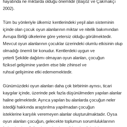
hayatında ne miktarda
olduğu önemlidir (
Başö
z
ve Çakmakçı
2002).
Tüm bu yönleriyle ülkemiz kentlerindeki
yeşil
alan sisteminin
içinde olan çocuk oyun alanlarının miktar ve nitelik bakımından
Avrupa Birliği ülkelerine göre yetersiz olduğu görülmektedir.
Mevcut oyun alanlarının çocuklar üzerindeki olumlu etkisinin olup
olmadığı önemli bir konudur. Kentlerdeki uygun ve
yeterli
Şekilde
dağılımı olmayan oyun alanları, çocuğun
fiziksel
gelişimine
yardım etse bile zihinsel ve
ruhsal
gelişimine
etki edememektedir.
Günümüzdeki oyun alanları daha çok birbirinin aynısı, ticari
kaygılar içinde, üzerinde pek fazla
düşünülmeden
yapılan alanlar
haline gelmektedir. Ayrıca yapılan bu alanlarda
çocuğun neler
istediği hakkında
araştırılma
yapılmadan çocuğun
isteklerine
karşılık
veremeyen alanlar
oluşturulmaktadır
. Oysa
oyun alanları çocuğun, gelecekte toplumun sorumluluklarının