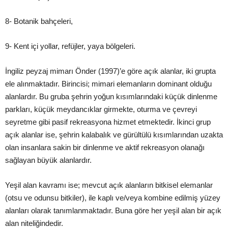
8- Botanik bahçeleri,
9- Kent içi yollar, refüjler, yaya bölgeleri.
İ
ngil
iz peyzaj mimarı Önder (1997)’e
göre açık alanlar, iki grupta
ele alınmaktadır. Birincisi; mimari elemanların dominant olduğu
alanlardır. Bu g
ruba ş
ehrin yoğun kısımlarındaki küçük dinlenme
parkları, küçük meydancıklar girmekte, oturma ve çevreyi
seyretme gibi pasif rekreasyona hizmet etmektedir.
İkinci grup
açık alanlar ise, ş
ehrin kalabalık ve gürültülü kısımlarından uzakta
olan insanlara sakin bir dinlenme ve aktif rekreasyon olanağı
sağlayan büyük alanlardır.
Yeş
il alan kavramı ise; mevcut açık alanların bitkisel elemanlar
(otsu ve odunsu bitkiler), i
le kaplı ve/veya kombine edilmiş
yüzey
alanları olarak tan
ımlanmaktadır. Buna göre her yeş
il alan bir açık
alan niteliğindedir.