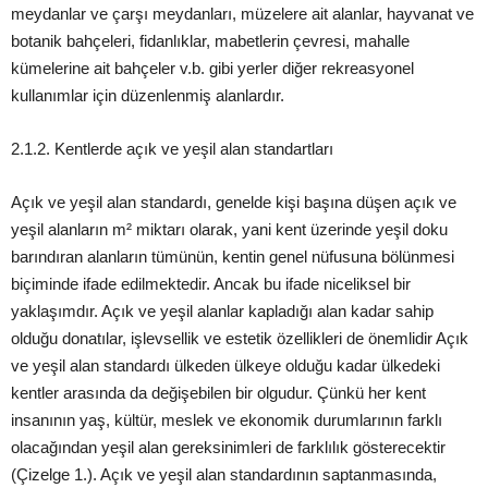
meydanlar ve çarş
ı meydanları, müzelere ait alanlar, hayvanat ve
botanik bahçeleri, fidanlıklar, mabetlerin çevresi, mahalle
kümelerine ait bahçeler v.b. gibi yerler diğer rekreasyon
el
kullanımlar için düzenlenmiş
alanlardır.
2.1.2. Kentlerde açık ve yeşil alan standartları
Açık ve yeşil alan standardı, genelde kişi başına düşen açık ve
yeşil alanların m² miktarı olarak, yani kent üzerinde yeşil doku
barındıran alanların tümünün, kentin genel nüfusuna bölünmesi
biçiminde ifade edilmektedir. Ancak bu ifade niceliksel bir
yaklaşımdır. Açık ve yeşil alanlar kapladığı alan kadar sahip
olduğu donatılar, işlevsellik ve estetik özellikleri de önemlidir Açık
ve yeşil alan standardı ülkeden ülkeye olduğu kadar ülkedeki
kentler arasında da
değiş
ebilen bir olgudur. Çünkü her kent
insanının
yaş
, kültür, meslek ve ekonomik durumlarının farklı
olacağından
yeşil
alan gereksinimleri de far
klılık gösterecektir
(Çizelge
1
.
). Açık ve
yeşil
alan standardının saptanmasında,