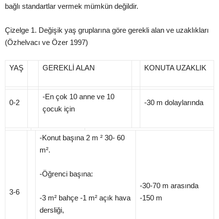
bağlı standartlar vermek mümkün değildir.
Çizelge
1
.
Değişik
yaş
gruplarına göre gerekli alan ve uzaklıkları
(Özhelvacı ve Özer 1997)
YAŞ
GEREKLİ ALAN
KONUTA UZAKLIK
-En çok 10 anne ve 10
0-2
-30 m dolaylarında
çocuk için
-Konut başına 2 m ²
30- 60
m².
-Öğrenci başına:
-30-70 m arasında
3-6
-3 m² bahçe -1 m² açık hava
-150 m
dersliği,