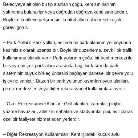
Belediyeye ait olan bu tip alanların çoğu, kent sınırlarının
yakınında bulunurlar veya doğrudan doğruya kenti sınırl
andırır.
Böylece kentlerin gelişmesini kontrol altına alan yeşil kuş
ak
görevi görür.
– Park Yolları: Park yolları, aslında bir park alanının yol boyunca
kesintisiz olarak uzantısıdır. Böyle bir düzenleme, zevkli bir trafik
kullanımına olanak verir. Park yolarının çoğu, bir kent merkezi ile
bir veya bir çok park alanı arasında bağ, bir kısmı da park
sisteminin büyük birkaç ünitesini bağ
layan dairesel bir çevre yolu
iş
levine sahiptir. Bazen bir park yolunun kısımları oyun alanları,
piknik merkezleri veya diğer rekreasyonel kullanımlara ayrılır.
– Özel Rekreasyonel Alanları: Golf alanları, kamplar, plajlar,
yüzme havuzları, atletizm sahaları ve stadyumlar gibi, asıl olarak
özel bir faaliyete hizmet eden yerlerdir.
– Diğer Rekreasyon Kullanımları: Kent içind
eki küçük avlu