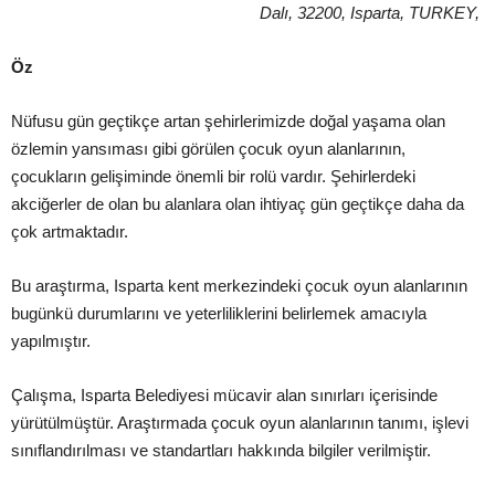
Dalı, 32200, Isparta, TURKEY,
Öz
Nüfusu gün geçtikçe artan şehirlerimizde doğal yaş
ama olan
özlemin yansıması gibi görülen çocuk oy
un alanlarının,
çocukların gelişiminde önemli bir rolü vardır. Ş
ehirlerdeki
akciğerler de olan bu alanlara olan ihtiyaç gün geçtikçe daha da
çok artmaktadır.
Bu araştırma, Isparta
kent merkezindeki çocuk oyun alanlarının
bugünkü durumlarını ve yeterlilikler
ini belirlemek amacıyla
yapılmış
tır.
Çalış
ma,
Isparta
Belediyesi mücavir alan
sınırları içerisinde
yürütülmüştür. Araş
tırmada ç
ocuk oyun alanlarının tanımı, iş
levi
sınıflandırılması ve standar
tları hakkında bilgiler verilmiş
tir.