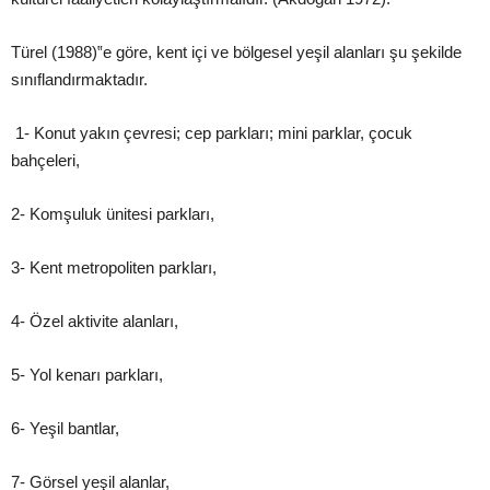
Türel (1988)‟
e göre, kent içi ve bölgesel yeşil alanları şu ş
ekilde
sınıflandırmaktadır.
1-
Konut yakın çevresi; cep parkları; mini parklar, çocuk
bahçeleri,
2- Komş
uluk ünitesi parkları,
3- Kent metropoliten parkları,
4- Özel aktivite alanları,
5- Yol kenarı parkları,
6- Yeş
il bantlar,
7- Görsel yeş
il alanlar,