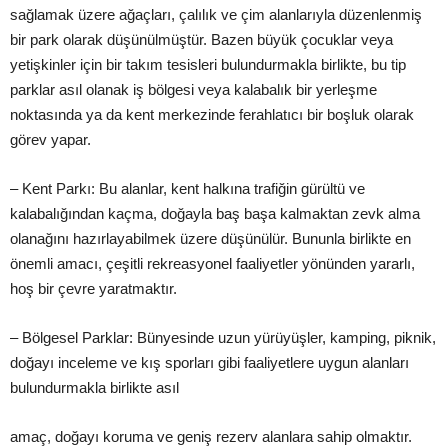
sağlamak üzere ağaçları, çalılı
k ve çim alanlarıyla düzenlenmiş
bir park olarak düş
ünül
müş
tür.
Bazen büyük çocuklar veya
yetiş
kinler için bir takım tesisleri bulundurmakla birlikt
e, bu tip
parklar asıl olanak iş
b
ölgesi veya kalabalık bir yerleş
me
noktasında ya da ken
t merkezinde ferahlatıcı bir boş
luk olarak
görev yapar.
– Kent Parkı: Bu alanlar, kent halkına trafiğin gürültü ve
kalab
alığından kaçma, doğayla baş baş
a kalmaktan zevk alma
olanağını hazırlayabilmek üzere
düş
ünülür. Bunun
la birlikte en
önemli amacı, çeş
itli rekreasyonel f
aaliyetler yönünden yararlı,
hoş
bir çevre yaratmaktır.
– Bölgesel
Parklar: Bünyesinde uzun yürüyüş
ler, kamping
, piknik,
doğayı inceleme ve kış
sporları gibi faaliyetlere uygun alanları
bulundurmakla birlikte asıl
amaç, doğayı koruma ve geniş
rezerv alanlara sahip olmaktır.