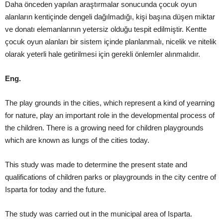
Daha önceden yapılan a
raş
tırma
lar
sonucunda çocuk oyun
alanların kent
içinde dengeli dağılmadığı, kişi başına düş
en miktar
ve donatı elemanlarını
n yetersiz olduğu tespit edilmiş
tir. Kentte
çocuk oyun alanları bir sistem içinde planlanmalı, nicelik ve nitelik
olarak yeterli hale getirilmesi için gerekli önlemler alınmalıdır.
Eng.
The play grounds in the cities, which represent a kind of yearning
for nature, play an important role in the developmental process of
the children. There is a growing need for children playgrounds
which are known as lungs of the cities today.
This study was made to determine the present state and
qualifications of children parks or playgrou
nds in the city centre of
Isparta
for today and the future.
The study was carried out in
the municipal area of Isparta
.