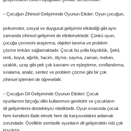
– Çocuğun Zihinsel
Gelişiminde
Oyunun Etkiler: Oyun çocuğun,
psikomotor, sosyal ve duygusal
gelişimini
etkilediği gibi aynı
zamanda zihinsel
gelişimini
de etkilemektedir. Çünkü oyun,
çocuğa çevresini
araştırma
, objeleri tanıma ve problem
çözme
imkânı
sağlamaktadır. Çocuk bu yolla büyüklük,
Şekil
,
renk, boyut, ağırlık, hacim, ölçme, sayma, zaman, mekan,
uzaklık, uzay gibi pek çok kavramı ve
eşleştirme
, sınıflandırma,
sıralama, analiz, sentez ve problem çözme gibi bir çok
zihinsel
işlemleri
de öğrenebilir.
– Çocuğun Dil
Gelişiminde
Oyunun Etkileri: Çocuk
oyunlarının
birçoğu
dilin kullanımını gerektirir ve çocukların
dil
gelişimlerini
destekleyici niteliktedir. Oyun sırasında çocuk
hem kendisini ifade etmek hem de
karşısındakini
anlamak
zorundadır. Özellikle sembolik oyunların dil
gelişimdeki
rolü çok
büyüktür.