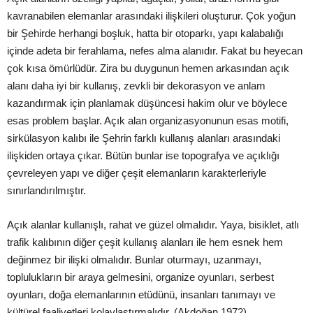
kavranabilen elemanlar arasındaki ilişkileri oluşturur. Çok yoğun
bir Şehirde herhangi boşluk, hatta bir otoparkı, yapı kalabalığı
içinde adeta bir ferahlama, nefes alma alanıdır. Fakat bu heyecan
çok kısa ömürlüdür. Zira bu duygunun hemen arkasından açık
alanı daha iyi bir kullanış, zevkli bir dekorasyon ve anlam
kazandırmak için planlamak düşüncesi hakim olur ve böylece
esas problem başlar. Açık alan organizasyonunun esas motifi,
sirkülasyon kalıbı ile Şehrin farklı kullanış alanları arasındaki
ilişkiden ortaya çıkar.
Bütün bunlar ise topografya ve açıklığı
çevreleyen yapı ve diğer çeşit elemanların karakterleriyle
sınırlandırılmıştır.
Açık alanlar kullanışlı, rahat ve güzel olmalıdır. Yaya, bisiklet, atlı
trafik kalıbının diğer çeşit kullanış alanları ile hem esnek hem
değinmez bir ilişki olmalıdır. Bunlar oturmayı, uzanmayı,
toplulukların bir araya gelmesini, organize oyunları, serbest
oyunları, doğa elemanlarının etüdünü, insanları tanımayı ve
kültürel faaliyetleri kolaylaştırmalıdır. (Akdoğan 1972).