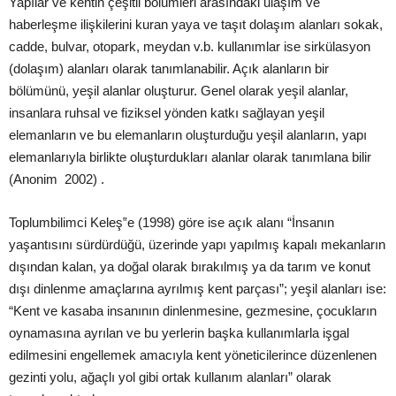
Yapılar ve kentin çeşitli bölümleri arasındaki ulaşım ve
haberleşme ilişkilerini kuran yaya ve taşıt dolaşım alanları sokak,
cadde, bulvar, otopark, meydan
v.b. kullanımlar ise sirkülasyon
(dolaşım) alanları olarak tanımlanabilir. Açık alanların bir
bölümünü, yeşil alanlar oluşturur. Genel olarak yeşil alanlar,
insanlara ruhsal ve fiziksel yönden katkı sağlayan yeşil
elemanların ve bu elemanların oluşturduğu yeşil alanların, yapı
elemanlarıyla birlikte oluşturdukları alanlar olarak tanımlana bilir
(Anonim 2002) .
Toplumbilimci Keleş‟e (1998) göre ise açık alanı “İnsanın
yaşantısını sürdürdüğü, üzerinde yapı yapılmış kapalı mekanların
dışından kalan, ya doğal olarak bırakılmış ya da tarım ve konut
dışı dinlenme amaçlarına ayrılmış kent parçası”; yeşil alanları ise:
“Kent ve kasaba insanının dinlenmesine, gezmesine, çocukların
oynamasına ayrılan ve bu yerlerin başka kullanımlarla işgal
edilmesini engellemek amacıyla kent yöneticilerince düzenlenen
gezinti yolu, ağaçlı yol gibi ortak kullanım alanları” olarak