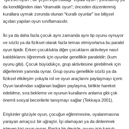
da kendiliğinden olan “dramatik oyun”; önceden düzenlenmiş
kurallara uymak zorunda olunan “kurallı oyunlar” ise bilişsel
açıdan yapılan oyun sınıflamasıdır.
İki ya da daha fazla çocuk aynı zamanda aynı tip oyunu oynuyor
ve sözlü ya da fiziksel olarak fazla temas etmiyorlarsa bu paralel
oyun tipidir. Erken çocuklukta diğer
çocukların aktiviteye nasıl
katıldıklarını öğrenmek için oyunlar genellikle paraleldir; (kum
oyunu gibi). Çocuk büyüdükçe, grup aktivitesine girebilmek için
diğerlerinin yanında oynar. Grup oyunu genellikle sözlü ya da
fiziksel etkileşim yoluyla rol ve oyun araçlarını paylaşmayı içerir.
Oyun tarafından sağlanan bağlam paylaşma, birlikte hareket
edebilme, sıra bekleme ve oyunun kurallarını anlama gibi çok
önemli sosyal becerilerle tanışmayı sağlar (Tekkaya 2001).
Erişkinler gözüyle oyun, çocuğun eğlenmesine, oyalanmasına
yarayan amaçsız bir uğraştır. İşi olamayan ya da dinlenmek
isteyen kişi oyun oynar. Başka bir deyişle, oyunu işin karşıtı