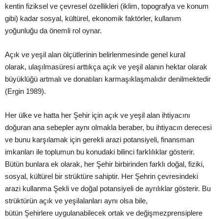
kentin fiziksel ve çevresel özellikleri
(iklim, topografya ve konum
gibi) kadar sosyal, kültürel, ekonomik faktörler, kullanım
yoğunluğu da önemli rol oynar.
Açık ve
yeşil
alan ölçütlerinin belirlenmesinde genel kural
olarak,
ulaşılma
süresi arttıkça açık ve
yeşil
alanın hektar olarak
büyüklüğü artmalı ve donatıları
karmaşıklaşmalıdır
denilmektedir
(Ergin 1989).
Her ülke ve hatta her
Şehir
için açık ve
yeşil
alan ihtiyacını
doğuran ana sebepler aynı olmakla beraber, bu ihtiyacın derecesi
ve bunu
karşılamak
için gerekli arazi potansiyeli,
finansman
imkanları ile toplumun bu konudaki bilinci farklılıklar gösterir.
Bütün bunlara ek olarak, her
Şehir
birbirinden farklı doğal, fiziki,
sosyal, kültürel bir strüktüre sahiptir. Her
Şehrin
çevresindeki
arazi kullanma
Şekli
ve doğal potansiyeli de ayrılıklar gösterir. Bu
strüktürün açık ve
yeşil
alanları aynı olsa bile,
bütün
Şehirlere
uygulanabilecek ortak ve
değişmez
prensiplere