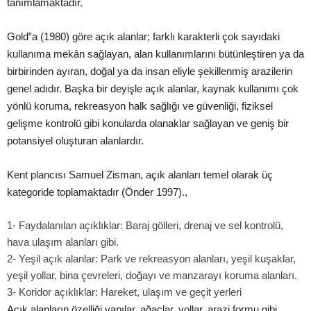
tanımlamaktadır.
Gold‟a (1980) göre açık alanlar; farklı karakterli çok sayıdaki
kullanıma mekân sağlayan, alan kullanımlarını bütünleştiren ya da
birbirinden ayıran, doğal ya da insan eliyle şekillenmiş arazilerin
genel adıdır. Başka bir deyişle açık alanlar, kaynak kullanımı çok
yönlü koruma, rekreasyon halk sağlığı ve güvenliği, fiziksel
gelişme kontrolü gibi konularda olanaklar sağlayan ve geniş bir
potansiyel oluşturan alanlardır.
Kent plancısı Samuel Zisman, açık alanları temel olarak üç
kategoride toplamaktadır (Önder 1997).
,
1-
Faydalanılan açıklıklar: Baraj gölleri, drenaj ve sel kontrolü,
hava ulaşım alanları gibi.
2-
Yeşil açık alanlar: Park ve rekreasyon alanları, yeşil kuşaklar,
yeşil yollar, bina çevreleri, doğayı ve manzarayı koruma alanları.
3-
Koridor açıklıklar: Hareket, ulaşım ve geçit yerleri
Açık alanların özelliği yapılar, ağaçlar, yollar, arazi formu gibi