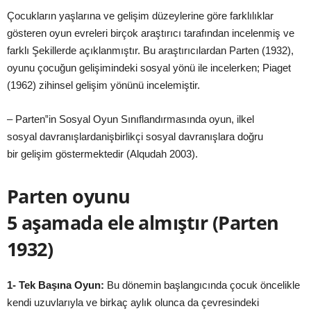
Çocukların
yaşlarına
ve
gelişim
düzeylerine göre farklılıklar
gösteren oyun evreleri birçok
araştırıcı
tarafından
incelenmiş
ve
farklı
Şekillerde
açıklanmıştır
. Bu
araştırıcılardan
Parten (1932),
oyunu çocuğun
gelişimindeki
sosyal yönü ile incelerken; Piaget
(1962) zihinsel
gelişim
yönünü
incelemiştir
.
– Parten‟in Sosyal Oyun Sınıflandırmasında oyun, ilkel
sosyal
davranışlardan
işbirlikçi
sosyal
davranışlara
doğru
bir
gelişim
göstermektedir (Alqudah 2003).
Parten oyunu
5
aşamada
ele
almıştır
(Parten
1932)
1- Tek
Başına
Oyun:
Bu dönemin
başlangıcında
çocuk öncelikle
kendi uzuvlarıyla ve birkaç aylık olunca da çevresindeki