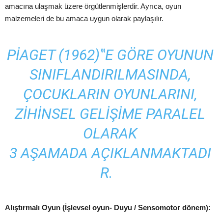
amacına
ulaşmak
üzere
örgütlenmişlerdir
. Ayrıca, oyun
malzemeleri de bu amaca uygun olarak
paylaşılır
.
PIAGET (1962)‟E GÖRE OYUNUN
SINIFLANDIRILMASINDA,
ÇOCUKLARIN OYUNLARINI,
ZIHINSEL
GELIŞIME
PARALEL
OLARAK
3
AŞAMADA
AÇIKLANMAKTADI
R.
Alıştırmalı
Oyun (
İşlevsel
oyun- Duyu / Sensomotor dönem):