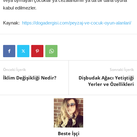
veya uymayan çocuklar ya cezalandırılır ya da bir daha oyuna
kabul edilmezler.
Kaynak:
https://dogadergisi.com/
peyzaj-ve-cocuk-oyun-alanlari
/
Önceki İçerik
Sonraki İçerik
İklim Değişikliği Nedir?
Dişbudak Ağacı Yetiştiği
Yerler ve Özellikleri
Beste İşçi