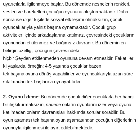
uyarıcılarla ilgilenmeye
başlar
. Bu dönemde nesnelerin renkleri,
sesleri ve hareketleri çocuğun oyununu
oluşturmaktadır
. Daha
sonra ise diğer
kişilerle
sosyal
etkileşimi
olmaksızın, çocuk
oyuncaklarıyla yalnız
başına
oynamaktadır. Çocuk grup
aktiviteleri içinde
arkadaşlarına
katılmaz, çevresindeki çocukların
oyunundan etkilenmez ve bağımsız davranır. Bu dönemin en
belirgin özelliği, çocuğun çevresindeki
hiçbir
Şeyden
etkilenmeden oyununa devam etmesidir. Fakat ileri
ki
yaşlarda
, örneğin; 4-5
yaşında
çocuklar bazen
tek
başına
oyuna
dönüş
yapabilirler ve oyuncaklarıyla uzun süre
sıkılmadan tek
başlarına
oynayabilirler.
2- Oyunu
İzleme
:
Bu dönemde çocuk diğer çocuklarla her hangi
bir
ilişki
kurmaksızın, sadece onların oyunlarını izler veya oyuna
katılmadan onların
davranışları
hakkında sorular sorabilir. Bu
oyun
aşaması
tek
başına
oyun
aşamasından
çocuğun diğerlerinin
oyunuyla ilgilenmesi ile ayırt edilebilmektedir.