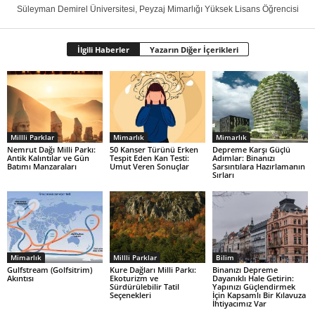
Süleyman Demirel Üniversitesi, Peyzaj Mimarlığı Yüksek Lisans Öğrencisi
İlgili Haberler
Yazarın Diğer İçerikleri
Millli Parklar
Mimarlık
Mimarlık
Nemrut Dağı Milli Parkı:
50 Kanser Türünü Erken
Depreme Karşı Güçlü
Antik Kalıntılar ve Gün
Tespit Eden Kan Testi:
Adımlar: Binanızı
Batımı Manzaraları
Umut Veren Sonuçlar
Sarsıntılara Hazırlamanın
Sırları
Mimarlık
Millli Parklar
Bilim
Gulfstream (Golfsitrim)
Kure Dağları Milli Parkı:
Binanızı Depreme
Akıntısı
Ekoturizm ve
Dayanıklı Hale Getirin:
Sürdürülebilir Tatil
Yapınızı Güçlendirmek
Seçenekleri
İçin Kapsamlı Bir Kılavuza
İhtiyacımız Var