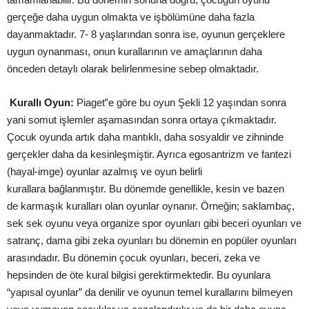
gerçeğe daha uygun olmakta ve
işbölümüne
daha fazla
dayanmaktadır. 7- 8
yaşlarından
sonra ise, oyunun gerçeklere
uygun oynanması, onun kurallarının ve amaçlarının daha
önceden detaylı olarak belirlenmesine sebep olmaktadır.
Kurallı Oyun:
Piaget‟e göre bu oyun
Şekli
12
yaşından
sonra
yani somut
işlemler
aşamasından
sonra ortaya çıkmaktadır.
Çocuk oyunda artık daha mantıklı, daha sosyaldir ve zihninde
gerçekler daha da
kesinleşmiştir
. Ayrıca egosantrizm ve fantezi
(hayal-imge) oyunlar
azalmış
ve oyun belirli
kurallara
bağlanmıştır
. Bu dönemde
genellikle, kesin ve bazen
de
karmaşık
kuralları olan oyunlar oynanır. Örneğin; saklambaç,
sek sek oyunu veya organize spor oyunları gibi beceri oyunları ve
satranç, dama gibi zeka oyunları bu dönemin en popüler oyunları
arasındadır. Bu dönemin çocuk oyunları, beceri, zeka ve
hepsinden de öte kural bilgisi gerektirmektedir.
Bu oyunlara
“yapısal oyunlar” da denilir ve oyunun temel kurallarını bilmeyen