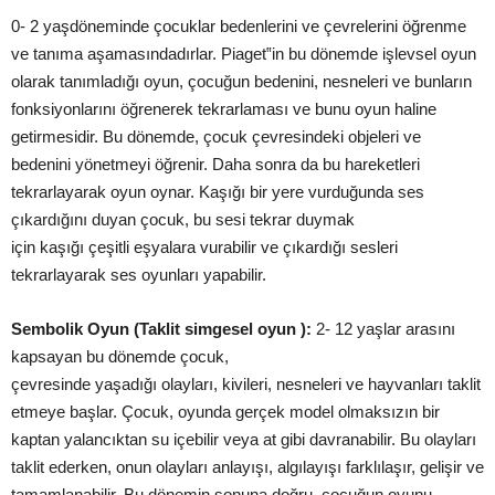
0- 2
yaş
döneminde çocuklar bedenlerini ve çevrelerini öğrenme
ve tanıma
aşamasındadırlar
. Piaget‟in bu dönemde
işlevsel
oyun
olarak tanımladığı oyun, çocuğun bedenini, nesneleri ve bunların
fonksiyonlarını öğrenerek tekrarlaması ve bunu oyun haline
getirmesidir. Bu dönemde, çocuk çevresindeki objeleri ve
bedenini yönetmeyi öğrenir. Daha sonra da bu hareketleri
tekrarlayarak oyun oynar.
Kaşığı
bir yere vurduğunda ses
çıkardığını duyan çocuk, bu sesi tekrar duymak
için
kaşığı
çeşitli
eşyalara
vurabilir ve çıkardığı sesleri
tekrarlayarak ses oyunları yapabilir.
Sembolik Oyun (Taklit simgesel oyun ):
2- 12
yaşlar
arasını
kapsayan bu dönemde çocuk,
çevresinde
yaşadığı
olayları,
kivileri
, nesneleri ve hayvanları taklit
etmeye
başlar
. Çocuk, oyunda gerçek model olmaksızın bir
kaptan yalancıktan su içebilir veya at gibi davranabilir. Bu olayları
taklit ederken, onun olayları
anlayışı
,
algılayışı
farklılaşır
,
gelişir
ve
tamamlanabilir. Bu dönemin sonuna doğru, çocuğun oyunu