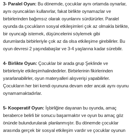
3- Paralel Oyun:
Bu dönemde, çocuklar aynı ortamda oynarlar,
aynı oyuncakları kullanırlar, fakat birlikte oynamazlar ve
birbirlerinden bağımsız olarak oyunlarını sürdürürler. Paralel
oyunda da çocukların sosyal
etkileşimleri
çok az olmakla birlikte,
bir oyuncağı istemek,
düşüncelerini
söylemek gibi
durumlarda
birbirleriyle çok az da olsa
etkileşime
girebilirler. Bu
oyun devresi 2
yaşında
başlar
ve 3-4
yaşlarına
kadar sürebilir.
4- Birlikte Oyun:
Çocuklar bir arada grup
Şeklinde
ve
birbirleriyle
etkileşim
halindedirler. Birbirlerinin fikirlerinden
yararlanabilirler, oyun materyalleri
alış
verişi
yapabilirler.
Çocukların her biri kendi oyununa devam eder ancak aynı oyunu
oynamamaktadırlar.
5- Kooperatif Oyun:
İşbirliğine
dayanan bu oyunda, amaç
beraberce belirli bir sonucu
başarmaktır
ve oyun bu amaç göz
önünde bulundurularak
planlanmıştır
. Bu dönemde çocuklar
arasında gerçek bir sosyal
etkileşim
vardır ve çocuklar oyunun