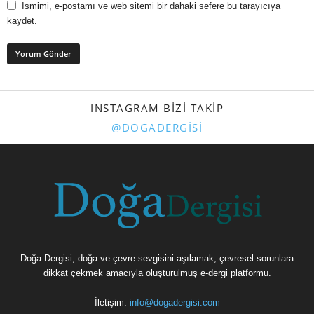
Ismimi, e-postamı ve web sitemi bir dahaki sefere bu tarayıcıya
kaydet.
INSTAGRAM BIZI TAKIP
@DOGADERGISI
Doğa Dergisi, doğa ve çevre sevgisini aşılamak, çevresel sorunlara
dikkat çekmek amacıyla oluşturulmuş e-dergi platformu.
İletişim:
info@dogadergisi.com