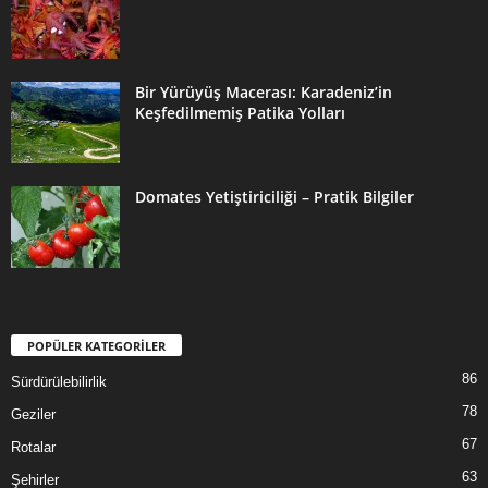
Bir Yürüyüş Macerası: Karadeniz’in
Keşfedilmemiş Patika Yolları
Domates Yetiştiriciliği – Pratik Bilgiler
POPÜLER KATEGORİLER
86
Sürdürülebilirlik
78
Geziler
67
Rotalar
63
Şehirler