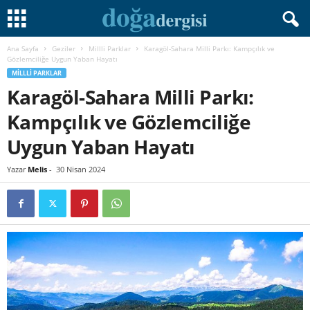
Ana Sayfa
Geziler
Millli Parklar
Karagöl-Sahara Milli Parkı: Kampçılık ve
Gözlemciliğe Uygun Yaban Hayatı
MILLLI PARKLAR
Karagöl-Sahara Milli Parkı:
Kampçılık ve Gözlemciliğe
Uygun Yaban Hayatı
Yazar
Melis
-
30 Nisan 2024