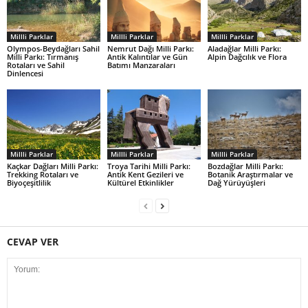
Millli Parklar
Millli Parklar
Millli Parklar
Olympos-Beydağları Sahil
Nemrut Dağı Milli Parkı:
Aladağlar Milli Parkı:
Milli Parkı: Tırmanış
Antik Kalıntılar ve Gün
Alpin Dağcılık ve Flora
Rotaları ve Sahil
Batımı Manzaraları
Dinlencesi
Millli Parklar
Millli Parklar
Millli Parklar
Kaçkar Dağları Milli Parkı:
Troya Tarihi Milli Parkı:
Bozdağlar Milli Parkı:
Trekking Rotaları ve
Antik Kent Gezileri ve
Botanik Araştırmalar ve
Biyoçeşitlilik
Kültürel Etkinlikler
Dağ Yürüyüşleri
CEVAP VER