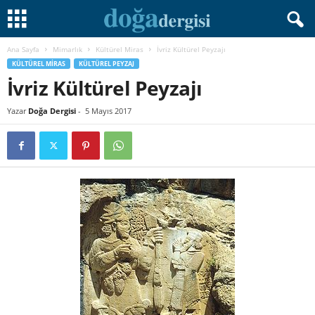
Ana Sayfa
Mimarlık
Kültürel Miras
İvriz Kültürel Peyzajı
KÜLTÜREL MIRAS
KÜLTÜREL PEYZAJ
İvriz Kültürel Peyzajı
Yazar
Doğa Dergisi
-
5 Mayıs 2017