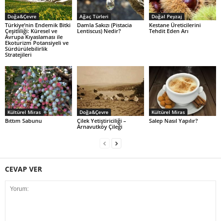
Doğa&Çevre
Ağaç Türleri
Doğal Peyzaj
Türkiye’nin Endemik Bitki
Damla Sakızı (Pistacia
Kestane Üreticilerini
Çeşitliliği: Küresel ve
Lentiscus) Nedir?
Tehdit Eden Arı
Avrupa Kıyaslaması ile
Ekoturizm Potansiyeli ve
Sürdürülebilirlik
Stratejileri
Kültürel Miras
Doğa&Çevre
Kültürel Miras
Bıttım Sabunu
Çilek Yetiştiriciliği –
Salep Nasıl Yapılır?
Arnavutköy Çileği
CEVAP VER