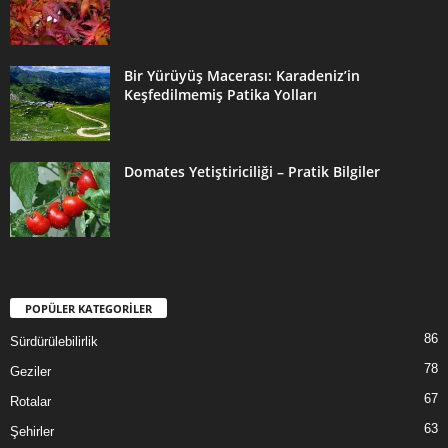
Bir Yürüyüş Macerası: Karadeniz’in
Keşfedilmemiş Patika Yolları
Domates Yetiştiriciliği – Pratik Bilgiler
POPÜLER KATEGORİLER
86
Sürdürülebilirlik
78
Geziler
67
Rotalar
63
Şehirler