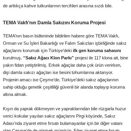
de arttıkça kahve tutkunlarının tercihleri arasına sızdı bile.
TEMA Vakfı’nın Damla Sakızını Koruma Projesi
TEMA’nın basın bülteninde bildirilen habere göre TEMA Vakfı,
Orman ve Su İşleri Bakanlığı ve Falım Sakızları işbirliğinde sakız
ağaçlarını korumak için Türkiye’deki
ilk gen koruma sahasını
kurulmuş.
“Sakız Ağacı Klon Parkı”
projesi ile 117 klona ait, bine
yakın fidan yetiştirilmiş. Erkek ağaçlar daha çok ürün verirken,
dişi damla sakızı ağaçları ise besini tohumlarına aktarıyor.
Projenin amacı ise Çeşme’de, Türkiye’deki sakız ağaçlarının
sahip olduğu genetik çeşitliliği güvenli bir alanda toplayıp koruma
altına almak.
Kışın da yaprak dökmeyen ve yapraklarından bile rüzgarla huzur
verici kokular yayılan sakız ağaçlarını Pirgi köyünde, Sakız
Adası’nda ziyaret etme fırsatı bulamayanlar için bir diğer vatanı
olan Çeşme’de de görmek mümkün. Eğer ziyaret etme fırsatı