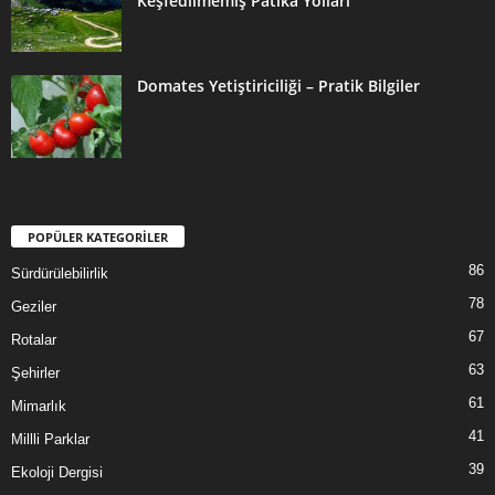
Keşfedilmemiş Patika Yolları
Domates Yetiştiriciliği – Pratik Bilgiler
POPÜLER KATEGORİLER
86
Sürdürülebilirlik
78
Geziler
67
Rotalar
63
Şehirler
61
Mimarlık
41
Millli Parklar
39
Ekoloji Dergisi