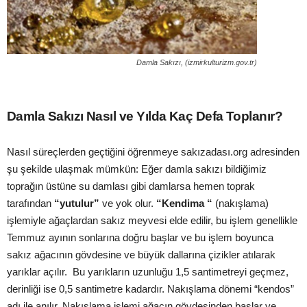
Damla Sakızı, (izmirkulturizm.gov.tr)
Damla Sakızı Nasıl ve Yılda Kaç Defa Toplanır?
Nasıl süreçlerden geçtiğini öğrenmeye sakızadası.org adresinden
şu şekilde ulaşmak mümkün: Eğer damla sakızı bildiğimiz
toprağın üstüne su damlası gibi damlarsa hemen toprak
tarafından
“yutulur”
ve yok olur.
“Kendima “
(nakışlama)
işlemiyle ağaçlardan sakız meyvesi elde edilir, bu işlem genellikle
Temmuz ayının sonlarına doğru başlar ve bu işlem boyunca
sakız ağacının gövdesine ve büyük dallarına çizikler atılarak
yarıklar açılır. Bu yarıkların uzunluğu 1,5 santimetreyi geçmez,
derinliği ise 0,5 santimetre kadardır. Nakışlama dönemi “kendos”
adı ile anılır. Nakışlama işlemi ağacın gövdesinden başlar ve