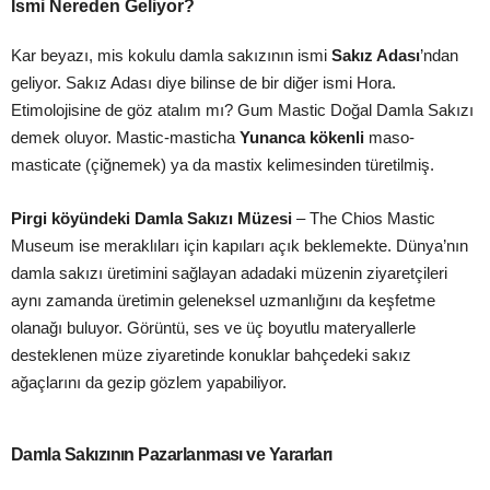
İsmi Nereden Geliyor?
Kar beyazı, mis kokulu damla sakızının ismi
Sakız Adası
’ndan
geliyor. Sakız Adası diye bilinse de bir diğer ismi Hora.
Etimolojisine de göz atalım mı? Gum Mastic Doğal Damla Sakızı
demek oluyor. Mastic-masticha
Yunanca kökenli
maso-
masticate (çiğnemek) ya da mastix kelimesinden türetilmiş.
Pirgi köyündeki Damla Sakızı Müzesi
– The Chios Mastic
Museum ise meraklıları için kapıları açık beklemekte. Dünya’nın
damla sakızı üretimini sağlayan adadaki müzenin ziyaretçileri
aynı zamanda üretimin geleneksel uzmanlığını da keşfetme
olanağı buluyor. Görüntü, ses ve üç boyutlu materyallerle
desteklenen müze ziyaretinde konuklar bahçedeki sakız
ağaçlarını da gezip gözlem yapabiliyor.
Damla Sakızının Pazarlanması ve Yararları