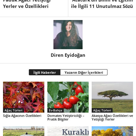
Yerler ve Özellikleri
ile İlgili 11 Unutulmaz Sözü
Diren Eyidoğan
İlgili Haberler
Yazarın Diğer İçerikleri
Ağaç Türleri
Ev-Bahçe
Ağaç Türleri
Sığla Ağacının Özellikleri
Domates Yetiştiriciliği –
Akasya Ağacı Özellikleri ve
Pratik Bilgiler
Yetiştiği Yerler