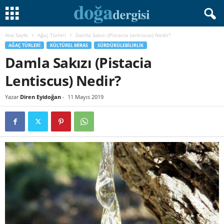
Ana Sayfa
Ağaç Türleri
Damla Sakızı (Pistacia Lentiscus) Nedir?
AĞAÇ TÜRLERI
KÜLTÜREL MIRAS
SÜRDÜRÜLEBILIRLIK
Damla Sakızı (Pistacia
Lentiscus) Nedir?
Yazar
Diren Eyidoğan
-
11 Mayıs 2019