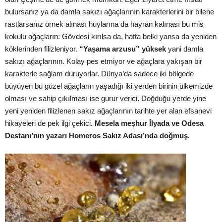
bulursanız ya da damla sakızı ağaçlarının karakterlerini bir bilene
rastlarsanız örnek alınası huylarına da hayran kalınası bu mis
kokulu ağaçların: Gövdesi kırılsa da, hatta belki yansa da yeniden
köklerinden filizleniyor.
“Yaşama arzusu” yüksek
yani damla
sakızı ağaçlarının. Kolay pes etmiyor ve ağaçlara yakışan bir
karakterle sağlam duruyorlar. Dünya’da sadece iki bölgede
büyüyen bu güzel ağaçların yaşadığı iki yerden birinin ülkemizde
olması ve sahip çıkılması ise gurur verici. Doğduğu yerde yine
yeni yeniden filizlenen sakız ağaçlarının tarihte yer alan efsanevi
hikayeleri de pek ilgi çekici.
Mesela meşhur İlyada ve Odesa
Destanı’nın yazarı Homeros Sakız Adası’nda doğmuş.