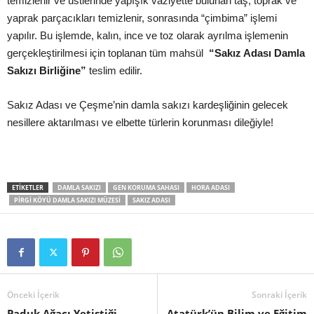
temizlenir ve üstlerinde yapışık vaziyette bulunan taş, toprak ve
yaprak parçacıkları temizlenir, sonrasında “çimbima” işlemi
yapılır. Bu işlemde, kalın, ince ve toz olarak ayrılma işlemenin
gerçekleştirilmesi için toplanan tüm mahsül
“Sakız Adası Damla
Sakızı Birliğine”
teslim edilir.
Sakız Adası ve Çeşme’nin damla sakızı kardeşliğinin gelecek
nesillere aktarılması ve elbette türlerin korunması dileğiyle!
ETIKETLER
DAMLA SAKIZI
GEN KORUMA SAHASI
HORA ADASI
PIRGI KÖYÜ DAMLA SAKIZI MÜZESI
SAKIZ ADASI
Önceki İçerik
Sonraki İçerik
Paduk Ağacı Yetiştiği
Atatürk’ün Bilim ve Eğitim