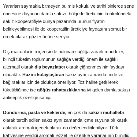
Yararları saymakla bitmeyen bu mis kokulu ve tarihi binlerce sene
öncesine dayanan damla sakızı, bölgede üreticinin kontrolündeki
sakız kooperatifiyle dünya pazarında ürünün fiyatını
belirleyebilmesi ile de kooperatifin üreticiye faydasını somut bir
örnek olarak gözler önüne seriyor.
Diş macunlarının içerisinde bulunan sağlığa zararlı maddeler,
bilinçli tüketim toplumunun sağlığa verdiği önem ile sağlıklı
alternatif olarak
diş beyazlatıcı
olarak çiğnenmesinin faydası
olacaktır.
Hazmı kolaylaştıran
sakız aynı zamanda mide ve
bağırsaklar için de oldukça öneriliyor. Toz haline getirilerek
tüketildiğinde ise
göğüs rahatsızlıklarına
iyi gelen damla sakızı
antiseptik özelliğe sahip.
Dondurma, pasta ve keklerde,
en çok da
sakızlı muhallebi
olarak tercih edilen sakız aynı zamanda içme suyuna bir kaşık
atılarak aromalı içecek olarak da değerlendirilebiliyor. Türk
kahvesine verdiği aromalı lezzet ile özellikle yararlarının bilinirliği