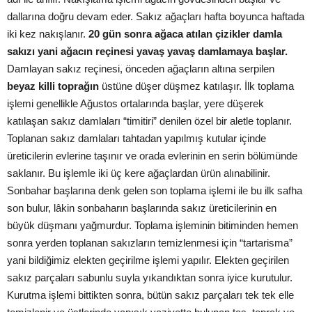
dallarına doğru devam eder. Sakız ağaçları hafta boyunca haftada
iki kez nakışlanır.
20 gün sonra ağaca atılan çizikler damla
sakızı yani ağacın reçinesi yavaş yavaş damlamaya başlar.
Damlayan sakız reçinesi, önceden ağaçların altına serpilen
beyaz killi toprağın
üstüne düşer düşmez katılaşır. İlk toplama
işlemi genellikle Ağustos ortalarında başlar, yere düşerek
katılaşan sakız damlaları “timitiri” denilen özel bir aletle toplanır.
Toplanan sakız damlaları tahtadan yapılmış kutular içinde
üreticilerin evlerine taşınır ve orada evlerinin en serin bölümünde
saklanır. Bu işlemle iki üç kere ağaçlardan ürün alınabilinir.
Sonbahar başlarına denk gelen son toplama işlemi ile bu ilk safha
son bulur, lâkin sonbaharın başlarında sakız üreticilerinin en
büyük düşmanı yağmurdur. Toplama işleminin bitiminden hemen
sonra yerden toplanan sakızların temizlenmesi için “tartarisma”
yani bildiğimiz elekten geçirilme işlemi yapılır. Elekten geçirilen
sakız parçaları sabunlu suyla yıkandıktan sonra iyice kurutulur.
Kurutma işlemi bittikten sonra, bütün sakız parçaları tek tek elle