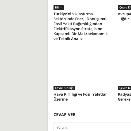
Bilim
Çevre Kir
Türkiye’nin Ulaştırma
Avrupa’
Sektöründe Enerji Dönüşümü:
| Iğdır
Fosil Yakıt Bağımlılığından
Elektrifikasyon Stratejisine
Kapsamlı Bir Makroekonomik
ve Teknik Analiz
Çevre Kirliliği
Çevre Kir
Hava Kirliliği ve Fosil Yakıtlar
Radyas
Üzerine
Gereke
CEVAP VER