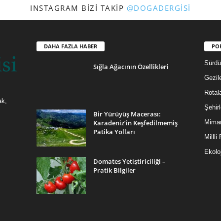
INSTAGRAM BIZI TAKIP
@DOGADERGISI
DAHA FAZLA HABER
PO
Sürdür
Sığla Ağacının Özellikleri
Gezil
Rotal
ak,
Şehirl
Bir Yürüyüş Macerası:
Karadeniz’in Keşfedilmemiş
Mimar
Patika Yolları
Millli
Ekoloj
Domates Yetiştiriciliği –
Pratik Bilgiler