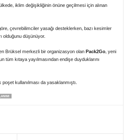
lkede, iklim değişikliğinin önüne geçilmesi için alınan
göre, çevrebilimciler yasağı desteklerken, bazı kesimler
rı olduğunu düşünüyor.
eden Brüksel merkezli bir organizasyon olan
Pack2Go
, yeni
unun tüm kıtaya yayılmasından endişe duyduklarını
ik poşet kullanılması da yasaklanmıştı.
LANIMI