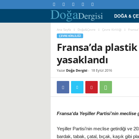
DOĞA & Ç
D
o
Ana Sayfa
Doğa&Çevre
Çevre Kirliliği
Fransa’
ÇEVRE KIRLILIĞI
Fransa’da plastik
ğ
yasaklandı
a
D
Yazar
Doğa Dergisi
-
18 Eylül 2016
e
r
g
Fransa
‘da Yeşiller Partisi’nin meclise g
i
Yeşiller Partisi’nin meclise getirdiği ve 
bardak, tabak, çatal,
bıçak
, kaşık gibi pl
s