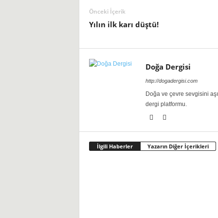
Önceki İçerik
Yılın ilk karı düştü!
Doğa Dergisi
http://dogadergisi.com
Doğa ve çevre sevgisini aş
dergi platformu.
İlgili Haberler
Yazarın Diğer İçerikleri