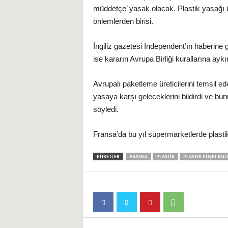
müddetçe’
yasak
olacak. Plastik yasağı ü
önlemlerden birisi.
i
İngiliz gazetesi Independent’ın haberine 
ise kararın
Avrupa Birliği
kurallarına aykı
Avrupalı paketleme üreticilerini temsil 
yasaya karşı geleceklerini bildirdi ve b
söyledi.
Fransa
’da bu yıl süpermarketlerde plast
ETIKETLER
FRANSA
PLASTIK
PLASTIK POŞET KUL