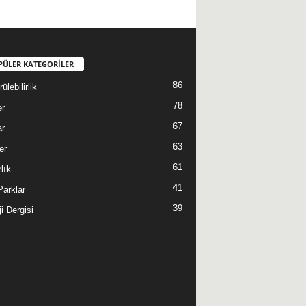
PÜLER KATEGORİLER
86
ülebilirlik
78
er
67
ar
63
er
61
lık
41
 Parklar
39
i Dergisi