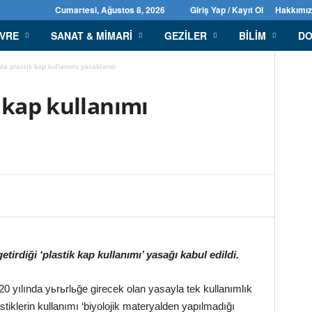
Cumartesi, Ağustos 8, 2026
Giriş Yap / Kayıt Ol
Hakkımı
EVRE
SANAT & MIMARI
GEZILER
BILIM
DO
da plastik kap kullanımı yasaklandı
 kap kullanımı
etirdiği ‘
plastik kap
kullanımı’ yasağı kabul edildi.
2020 yılında yьrьrlьğe girecek olan yasayla tek kullanımlık
astiklerin kullanımı ‘biyolojik materyalden yapılmadığı