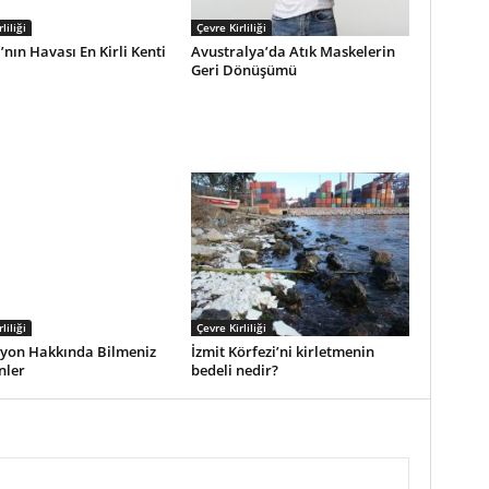
liliği
Çevre Kirliliği
nın Havası En Kirli Kenti
Avustralya’da Atık Maskelerin
Geri Dönüşümü
liliği
Çevre Kirliliği
yon Hakkında Bilmeniz
İzmit Körfezi’ni kirletmenin
nler
bedeli nedir?