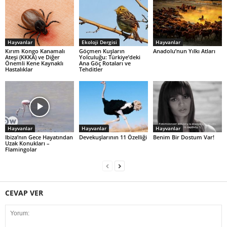
Hayvanlar
Ekoloji Dergisi
Hayvanlar
Kırım Kongo Kanamalı
Göçmen Kuşların
Anadolu’nun Yılkı Atları
Ateşi (KKKA) ve Diğer
Yolculuğu: Türkiye’deki
Önemli Kene Kaynaklı
Ana Göç Rotaları ve
Hastalıklar
Tehditler
Hayvanlar
Hayvanlar
Hayvanlar
Ibiza’nın Gece Hayatından
Devekuşlarının 11 Özelliği
Benim Bir Dostum Var!
Uzak Konukları –
Flamingolar
CEVAP VER