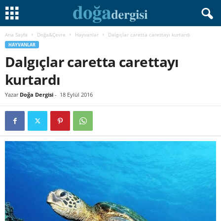
Ana Sayfa
Doğa&Çevre
Hayvanlar
Dalgıçlar caretta carettayı kurtardı
HAYVANLAR
Dalgıçlar caretta carettayı
kurtardı
Yazar
Doğa Dergisi
-
18 Eylül 2016