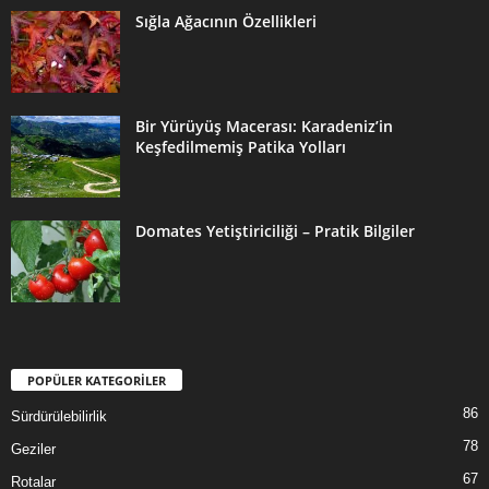
Sığla Ağacının Özellikleri
Bir Yürüyüş Macerası: Karadeniz’in
Keşfedilmemiş Patika Yolları
Domates Yetiştiriciliği – Pratik Bilgiler
POPÜLER KATEGORİLER
86
Sürdürülebilirlik
78
Geziler
67
Rotalar