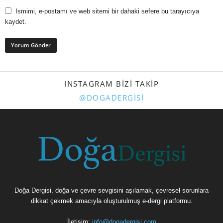
Ismimi, e-postamı ve web sitemi bir dahaki sefere bu tarayıcıya
kaydet.
INSTAGRAM BIZI TAKIP
@DOGADERGISI
Doğa Dergisi, doğa ve çevre sevgisini aşılamak, çevresel sorunlara
dikkat çekmek amacıyla oluşturulmuş e-dergi platformu.
İletişim:
info@dogadergisi.com