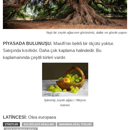
Yaşlı bir zeytin ağacının görünümü, dallar ve gövde yapısı
PİYASADA BULUNUŞU:
Masifi’nin belirli bir ölçütü yoktur.
Satışında kısıtlıdır. Daha çok kaplama halindedir. Bu
kaplamanında çeşitli türleri vardır.
İşlenmiş zeytin ağacı / Meyve
kasesi
LATİNCESİ:
Olea europaea
ETIKETLER
EGE BÖLGESI AĞAÇLARI
MARMARA AĞAÇ TÜRLERI
OLEA EUROPAEA AĞACI