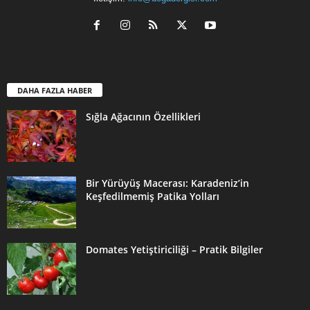
DAHA FAZLA HABER
Sığla Ağacının Özellikleri
Bir Yürüyüş Macerası: Karadeniz’in
Keşfedilmemiş Patika Yolları
Domates Yetiştiriciliği – Pratik Bilgiler