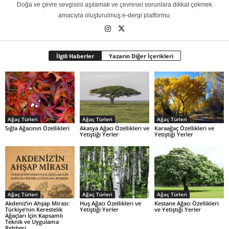
Doğa ve çevre sevgisini aşılamak ve çevresel sorunlara dikkat çekmek
amacıyla oluşturulmuş e-dergi platformu.
İlgili Haberler
Yazarın Diğer İçerikleri
Ağaç Türleri
Ağaç Türleri
Ağaç Türleri
Sığla Ağacının Özellikleri
Akasya Ağacı Özellikleri ve
Karaağaç Özellikleri ve
Yetiştiği Yerler
Yetiştiği Yerler
Ağaç Türleri
Ağaç Türleri
Ağaç Türleri
Akdeniz’in Ahşap Mirası:
Huş Ağacı Özellikleri ve
Kestane Ağacı Özellikleri
Türkiye’nin Kerestelik
Yetiştiği Yerler
ve Yetiştiği Yerler
Ağaçları İçin Kapsamlı
Teknik ve Uygulama
Rehberi