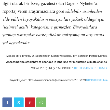
ilgili olarak bir İsveç gazetesi olan Dagens Nyheter’a
röportaj veren araştırmacılara göre
ekilebilir ürünlerden
elde edilen biyoyakıtların emisyonları yüksek olduğu için
‘iklimsel akıllı’ kategorisine girmezler. Biyoyakıtlara
yapılan yatırımlar karbondioksit emisyonunun artmasına
yol açmaktadır.
Makale atıfı: Timothy D. Searchinger, Stefan Wirsenius, Tim Beringer, Patrice Dumas.
Assessing the efficiency of changes in land use for mitigating climate change
.
Nature
, 2018; 564 (7735): 249 DOI:
10.1038/s41586-018-0757-z
Kaynak Çeviri: https://www.sciencedaily.com/releases/2018/12/1
81213101308.htm