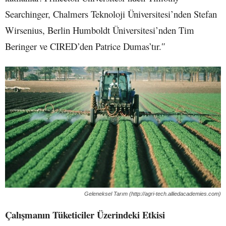
Searchinger, Chalmers Teknoloji Üniversitesi’nden Stefan
Wirsenius, Berlin Humboldt Üniversitesi’nden Tim
Beringer ve CIRED’den Patrice Dumas’tır.ʺ
Geleneksel Tarım (http://agri-tech.alliedacademies.com)
Çalışmanın Tüketiciler Üzerindeki Etkisi