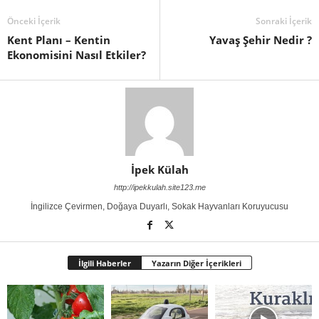
Önceki İçerik
Sonraki İçerik
Kent Planı – Kentin
Yavaş Şehir Nedir ?
Ekonomisini Nasıl Etkiler?
İpek Külah
http://ipekkulah.site123.me
İngilizce Çevirmen, Doğaya Duyarlı, Sokak Hayvanları Koruyucusu
İlgili Haberler
Yazarın Diğer İçerikleri