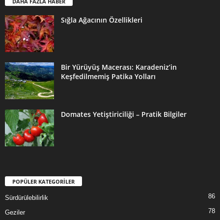
DAHA FAZLA HABER
Sığla Ağacının Özellikleri
Bir Yürüyüş Macerası: Karadeniz’in
Keşfedilmemiş Patika Yolları
Domates Yetiştiriciliği – Pratik Bilgiler
POPÜLER KATEGORİLER
86
Sürdürülebilirlik
78
Geziler