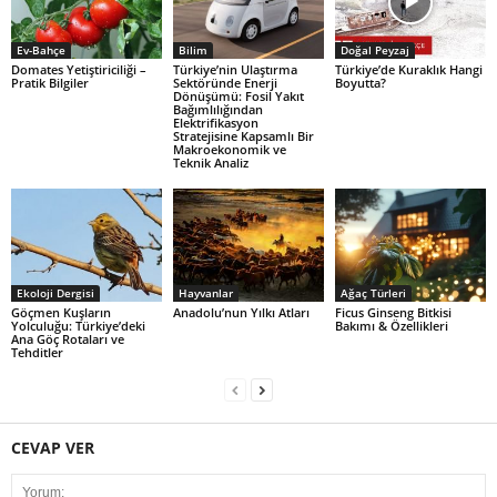
Ev-Bahçe
Bilim
Doğal Peyzaj
Domates Yetiştiriciliği –
Türkiye’nin Ulaştırma
Türkiye’de Kuraklık Hangi
Pratik Bilgiler
Sektöründe Enerji
Boyutta?
Dönüşümü: Fosil Yakıt
Bağımlılığından
Elektrifikasyon
Stratejisine Kapsamlı Bir
Makroekonomik ve
Teknik Analiz
Ekoloji Dergisi
Hayvanlar
Ağaç Türleri
Göçmen Kuşların
Anadolu’nun Yılkı Atları
Ficus Ginseng Bitkisi
Yolculuğu: Türkiye’deki
Bakımı & Özellikleri
Ana Göç Rotaları ve
Tehditler
CEVAP VER