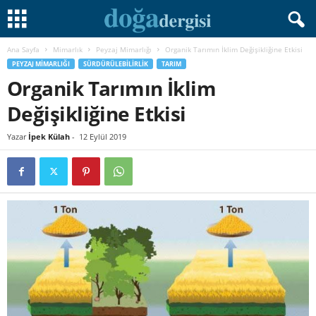
Ana Sayfa
Mimarlık
Peyzaj Mimarlığı
Organik Tarımın İklim Değişikliğine Etkisi
PEYZAJ MIMARLIĞI
SÜRDÜRÜLEBILIRLIK
TARIM
Organik Tarımın İklim
Değişikliğine Etkisi
Yazar
İpek Külah
-
12 Eylül 2019