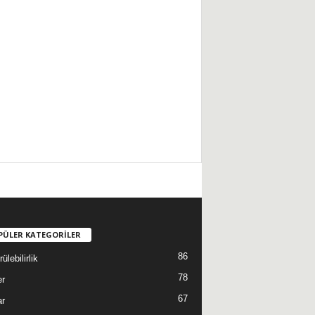
PÜLER KATEGORİLER
86
ülebilirlik
78
er
67
ar