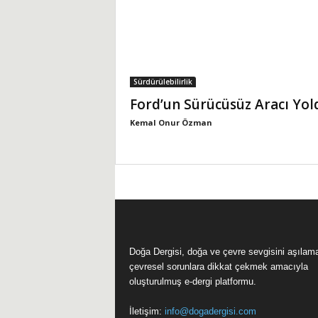
Sürdürülebilirlik
Ford’un Sürücüsüz Aracı Yol
Kemal Onur Özman
Doğa Dergisi, doğa ve çevre sevgisini aşılam
çevresel sorunlara dikkat çekmek amacıyla
oluşturulmuş e-dergi platformu.
İletişim:
info@dogadergisi.com