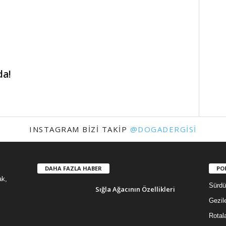
da!
INSTAGRAM BIZI TAKIP
@DOGADERGISI
DAHA FAZLA HABER
PO
ak,
Sürdür
Sığla Ağacının Özellikleri
Gezil
Rotal