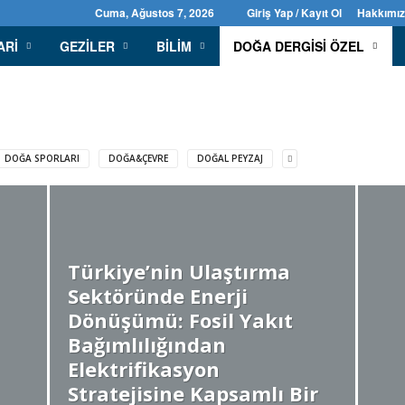
Cuma, Ağustos 7, 2026
Giriş Yap / Kayıt Ol
Hakkımı
ARI
GEZILER
BILIM
DOĞA DERGISI ÖZEL
DOĞA SPORLARI
DOĞA&ÇEVRE
DOĞAL PEYZAJ
Türkiye’nin Ulaştırma
Sektöründe Enerji
Dönüşümü: Fosil Yakıt
Bağımlılığından
Elektrifikasyon
Stratejisine Kapsamlı Bir