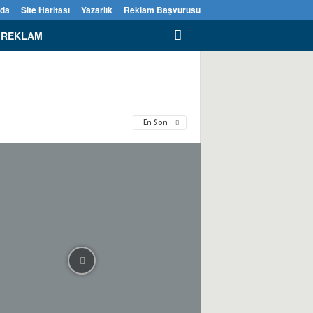
zda
Site Haritası
Yazarlık
Reklam Başvurusu
REKLAM
En Son