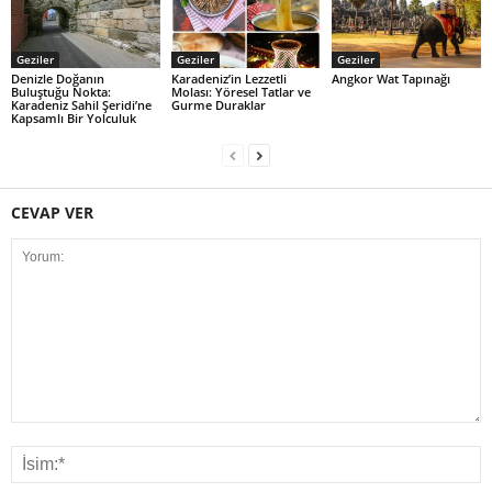
Geziler
Geziler
Geziler
Denizle Doğanın
Karadeniz’in Lezzetli
Angkor Wat Tapınağı
Buluştuğu Nokta:
Molası: Yöresel Tatlar ve
Karadeniz Sahil Şeridi’ne
Gurme Duraklar
Kapsamlı Bir Yolculuk
CEVAP VER