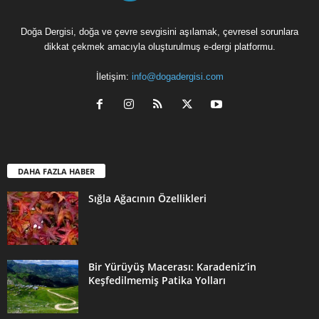
Doğa Dergisi, doğa ve çevre sevgisini aşılamak, çevresel sorunlara
dikkat çekmek amacıyla oluşturulmuş e-dergi platformu.
İletişim:
info@dogadergisi.com
DAHA FAZLA HABER
Sığla Ağacının Özellikleri
Bir Yürüyüş Macerası: Karadeniz’in
Keşfedilmemiş Patika Yolları