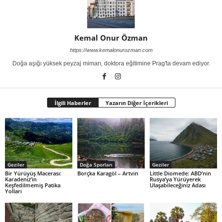
Kemal Onur Özman
https://www.kemalonurozman.com
Doğa aşığı yüksek peyzaj mimarı, doktora eğitimine Prag'ta devam ediyor.
İlgili Haberler
Yazarın Diğer İçerikleri
Geziler
Doğa Sporları
Geziler
Bir Yürüyüş Macerası:
Borçka Karagöl – Artvin
Little Diomede: ABD’nin
Karadeniz’in
Rusya’ya Yürüyerek
Keşfedilmemiş Patika
Ulaşabileceğiniz Adası
Yolları