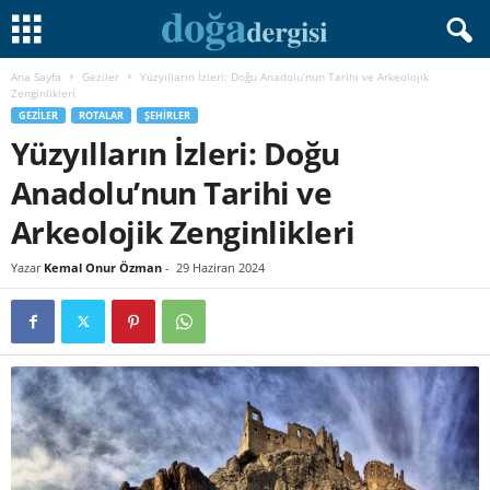
Ana Sayfa
Geziler
Yüzyılların İzleri: Doğu Anadolu’nun Tarihi ve Arkeolojik
Zenginlikleri
GEZILER
ROTALAR
ŞEHIRLER
Yüzyılların İzleri: Doğu
Anadolu’nun Tarihi ve
Arkeolojik Zenginlikleri
Yazar
Kemal Onur Özman
-
29 Haziran 2024