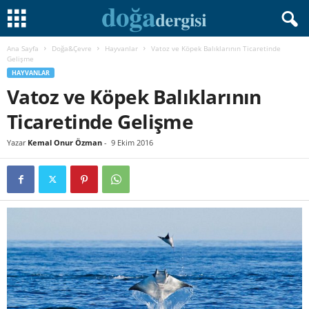
Ana Sayfa
Doğa&Çevre
Hayvanlar
Vatoz ve Köpek Balıklarının Ticaretinde
Gelişme
HAYVANLAR
Vatoz ve Köpek Balıklarının
Ticaretinde Gelişme
Yazar
Kemal Onur Özman
-
9 Ekim 2016