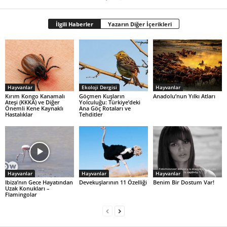
İlgili Haberler
Yazarın Diğer İçerikleri
Hayvanlar
Ekoloji Dergisi
Hayvanlar
Kırım Kongo Kanamalı
Göçmen Kuşların
Anadolu’nun Yılkı Atları
Ateşi (KKKA) ve Diğer
Yolculuğu: Türkiye’deki
Önemli Kene Kaynaklı
Ana Göç Rotaları ve
Hastalıklar
Tehditler
Hayvanlar
Hayvanlar
Hayvanlar
Ibiza’nın Gece Hayatından
Devekuşlarının 11 Özelliği
Benim Bir Dostum Var!
Uzak Konukları –
Flamingolar