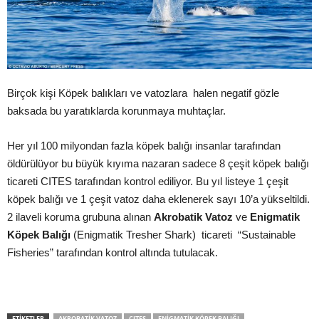
Birçok kişi Köpek balıkları ve vatozlara halen negatif gözle
baksada bu yaratıklarda korunmaya muhtaçlar.
Her yıl 100 milyondan fazla köpek balığı insanlar tarafından
öldürülüyor bu büyük kıyıma nazaran sadece 8 çeşit köpek balığı
ticareti CITES tarafından kontrol ediliyor. Bu yıl listeye 1 çeşit
köpek balığı ve 1 çeşit vatoz daha eklenerek sayı 10’a yükseltildi.
2 ilaveli koruma grubuna alınan
Akrobatik Vatoz
ve
Enigmatik
Köpek Balığı
(Enigmatik Tresher Shark) ticareti “Sustainable
Fisheries” tarafından kontrol altında tutulacak.
ETIKETLER
AKROBATIK VATOZ
CITES
ENIGMATIK KÖPEK BALIĞI