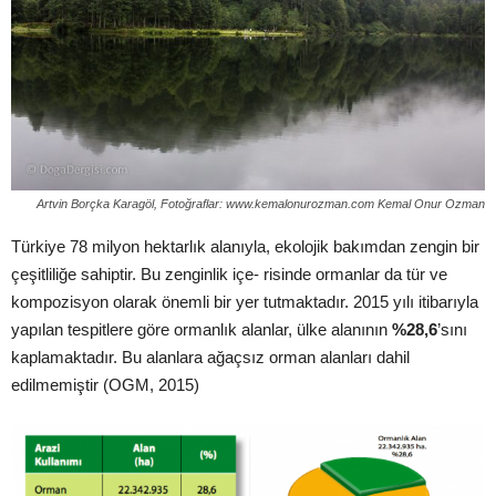
Artvin Borçka Karagöl, Fotoğraflar: www.kemalonurozman.com Kemal Onur Ozman
Türkiye 78 milyon hektarlık alanıyla, ekolojik bakımdan zengin bir
çeşitliliğe sahiptir. Bu zenginlik içe- risinde ormanlar da tür ve
kompozisyon olarak önemli bir yer tutmaktadır. 2015 yılı itibarıyla
yapılan tespitlere göre ormanlık alanlar, ülke alanının
%28,6
’sını
kaplamaktadır. Bu alanlara ağaçsız orman alanları dahil
edilmemiştir (OGM, 2015)