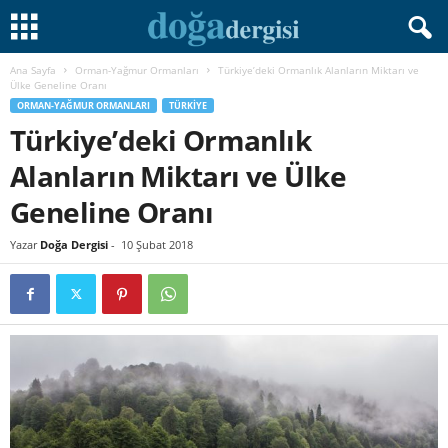
Ana Sayfa
Orman-Yağmur Ormanları
Türkiye’deki Ormanlık Alanların Miktarı ve
Ülke Geneline Oranı
ORMAN-YAĞMUR ORMANLARI
TÜRKIYE
Türkiye’deki Ormanlık
Alanların Miktarı ve Ülke
Geneline Oranı
Yazar
Doğa Dergisi
-
10 Şubat 2018