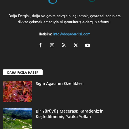
Doğa Dergisi, doğa ve çevre sevgisini aşılamak, çevresel sorunlara
dikkat çekmek amacıyla oluşturulmuş e-dergi platformu.
İletişim:
info@dogadergisi.com
DAHA FAZLA HABER
Sığla Ağacının Özellikleri
Bir Yürüyüş Macerası: Karadeniz’in
Keşfedilmemiş Patika Yolları