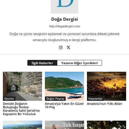
Doğa Dergisi
http://dogadergisi.com
Doğa ve çevre sevgisini aşılamak ve çevresel sorunlara dikkat çekmek
amacıyla oluşturulmuş e-dergi platformu.
İlgili Haberler
Yazarın Diğer İçerikleri
Geziler
Doğal Peyzaj
Hayvanlar
Denizle Doğanın
Amasra’ya Yakın En Güzel
Anadolu’nun Yılkı Atları
Buluştuğu Nokta:
10 Plaj
Karadeniz Sahil Şeridi’ne
Kapsamlı Bir Yolculuk