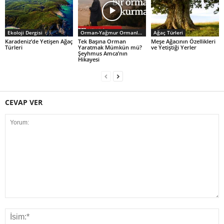
Ekoloji Dergisi
Orman-Yağmur Ormanları
Ağaç Türleri
Karadeniz’de Yetişen Ağaç
Tek Başına Orman
Meşe Ağacının Özellikleri
Türleri
Yaratmak Mümkün mü?
ve Yetiştiği Yerler
Şeyhmus Amca’nın
Hikayesi
CEVAP VER