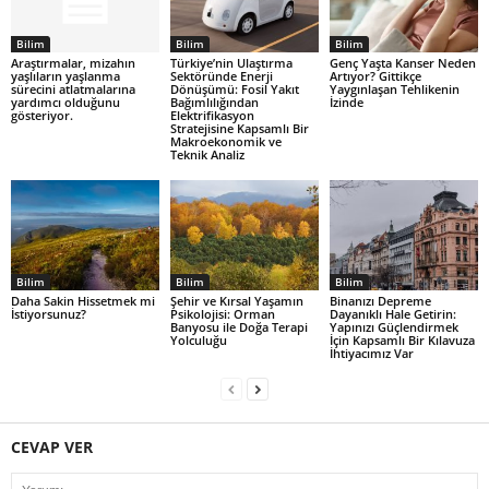
Bilim
Bilim
Bilim
Araştırmalar, mizahın
Türkiye’nin Ulaştırma
Genç Yaşta Kanser Neden
yaşlıların yaşlanma
Sektöründe Enerji
Artıyor? Gittikçe
sürecini atlatmalarına
Dönüşümü: Fosil Yakıt
Yaygınlaşan Tehlikenin
yardımcı olduğunu
Bağımlılığından
İzinde
gösteriyor.
Elektrifikasyon
Stratejisine Kapsamlı Bir
Makroekonomik ve
Teknik Analiz
Bilim
Bilim
Bilim
Daha Sakin Hissetmek mi
Şehir ve Kırsal Yaşamın
Binanızı Depreme
İstiyorsunuz?
Psikolojisi: Orman
Dayanıklı Hale Getirin:
Banyosu ile Doğa Terapi
Yapınızı Güçlendirmek
Yolculuğu
İçin Kapsamlı Bir Kılavuza
İhtiyacımız Var
CEVAP VER