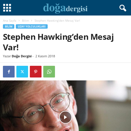
Ana Sayfa
Bilim
Stephen Hawking’den Mesaj Var!
BILIM
UZAY YOLCULUKLARI
Stephen Hawking’den Mesaj
Var!
Yazar
Doğa Dergisi
-
2 Kasım 2018