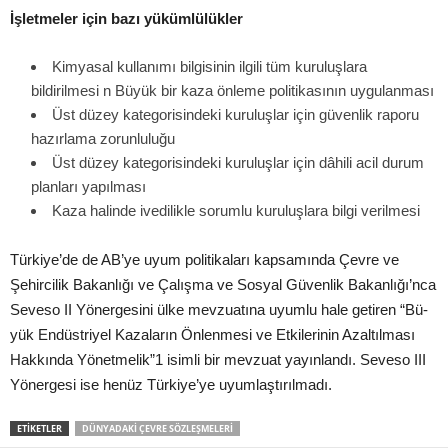
İşletmeler için bazı yükümlülükler
Kimyasal kullanımı bilgisinin ilgili tüm kuruluşlara
bildirilmesi n Büyük bir kaza önleme politikasının uygulanması
Üst düzey kategorisindeki kuruluşlar için güvenlik raporu
hazırlama zorunluluğu
Üst düzey kategorisindeki kuruluşlar için dâhili acil durum
planları yapılması
Kaza halinde ivedilikle sorumlu kuruluşlara bilgi verilmesi
Türkiye’de de AB’ye uyum politikaları kapsamında Çevre ve
Şehircilik Bakanlığı ve Çalışma ve Sosyal Güvenlik Bakanlığı’nca
Seveso II Yönergesini ülke mevzuatına uyumlu hale getiren “Bü-
yük Endüstriyel Kazaların Önlenmesi ve Etkilerinin Azaltılması
Hakkında Yönetmelik”1 isimli bir mevzuat yayınlandı. Seveso III
Yönergesi ise henüz Türkiye’ye uyumlaştırılmadı.
ETIKETLER
DÜNYADAKI ÇEVRE SÖZLEŞMELERI