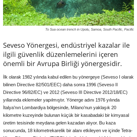
To Sua ocean trench in Upolu, Samoa, South Pacific, Pacific
Seveso Yönergesi, endüstriyel kazalar ile
ilgili güvenlik düzenlemelerini içeren
önemli bir Avrupa Birliği yönergesidir.
İlk olarak 1982 yılında kabul edilen bu yönergeye (Seveso I olarak
bilinen Directive 82/501/EEC) daha sonra 1996 (Seveso II
Directive 96/82/EC) ve 2012 (Seveso III Directive 2012/18/EC)
yıllarında eklemeler yapılmıştır. Yönerge adını 1976 yılında
İtalya’nın Lombardiya bölgesinde, Milano’nun yaklaşık 20
kilometre kuzeyinde bulunan küçük bir kasabadaki bir kimyasal
üretim tesisinde meydana gelen kazadan alıyor. Bu kaza
sonucunda, 18 kilometrekarelik bir alanı etkileyen ve içinde Tetra-