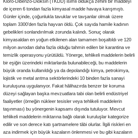
Kloro-Dibenzo-Dioksin (TKDD) isimli oldukça zehirli bir maddeyi
de içeren 6 tondan fazla kimyasal madde havaya karışmıştı.
Günler içinde, çoğunlukla tavuklar ve tavşanlar olmak üzere
toplam 3300’den fazla hayvan öldü. Çok sayıda hamile kadının
gebelikleri sonlandırılmak zorunda kalındı. Sonuç olarak
kimyasaldan en yoğun etkilenen alan tamamen boşaltıldı ve 120
milyon avrodan daha fazla olduğu tahmin edilen bir karantina ve
temizlik operasyonu yürütüldü. Yönerge, tehlikeli maddelerin belirli
bir eşiğin üzerindeki miktarlarda bulunabileceği, bu maddelerin
büyük oranda kullanıldığı ya da depolandığı kimya, petrokimya,
lojistik ve metal arıtma sektörlerindeki 10 binden fazla sanayi
kuruluşuna uygulanıyor. Fakat hâlihazırda benzer bir koruma
düzeyi sağlayan başka mevzuatlara tabi olan belirli endüstriyel
faaliyetler (örneğin nükleer tesisler veya tehlikeli maddelerin
taşınması) bu yönergenin kapsamı dışında tutuluyor. Mevcut
tehlikeli maddelerin miktarına bağlı olarak kuruluşlar kategorize
edilir ve son derece katı şartnamelere tâbi olurlar. İlgili riskleri en
aza indirmek için büyük kazaların önlenmesi ve bu gibi kazaların