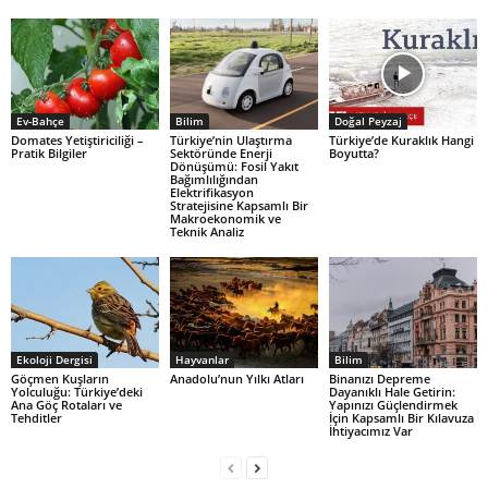
Ev-Bahçe
Bilim
Doğal Peyzaj
Domates Yetiştiriciliği –
Türkiye’nin Ulaştırma
Türkiye’de Kuraklık Hangi
Pratik Bilgiler
Sektöründe Enerji
Boyutta?
Dönüşümü: Fosil Yakıt
Bağımlılığından
Elektrifikasyon
Stratejisine Kapsamlı Bir
Makroekonomik ve
Teknik Analiz
Ekoloji Dergisi
Hayvanlar
Bilim
Göçmen Kuşların
Anadolu’nun Yılkı Atları
Binanızı Depreme
Yolculuğu: Türkiye’deki
Dayanıklı Hale Getirin:
Ana Göç Rotaları ve
Yapınızı Güçlendirmek
Tehditler
İçin Kapsamlı Bir Kılavuza
İhtiyacımız Var