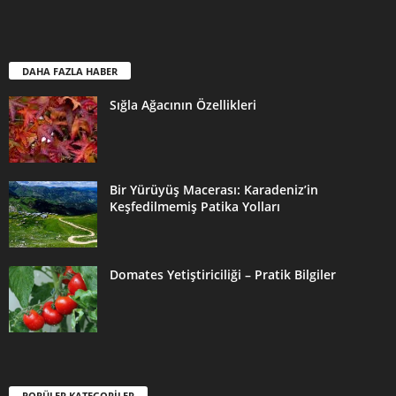
DAHA FAZLA HABER
Sığla Ağacının Özellikleri
Bir Yürüyüş Macerası: Karadeniz’in
Keşfedilmemiş Patika Yolları
Domates Yetiştiriciliği – Pratik Bilgiler
POPÜLER KATEGORİLER