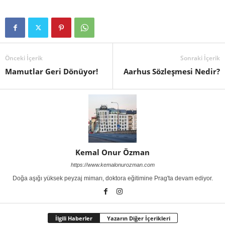
Önceki İçerik
Sonraki İçerik
Mamutlar Geri Dönüyor!
Aarhus Sözleşmesi Nedir?
Kemal Onur Özman
https://www.kemalonurozman.com
Doğa aşığı yüksek peyzaj mimarı, doktora eğitimine Prag'ta devam ediyor.
İlgili Haberler
Yazarın Diğer İçerikleri