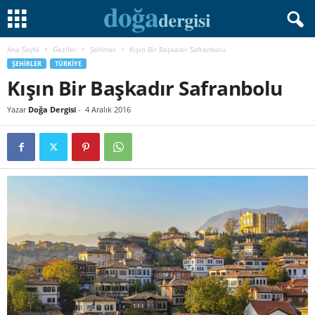
Ana Sayfa
Geziler
Şehirler
Kışın Bir Başkadır Safranbolu
ŞEHIRLER
TÜRKIYE
Kışın Bir Başkadır Safranbolu
Yazar
Doğa Dergisi
-
4 Aralık 2016