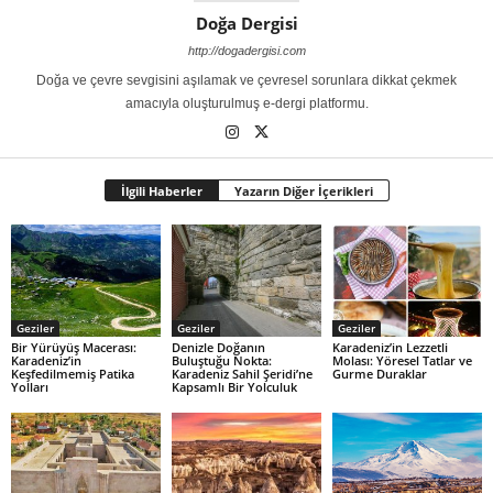
Doğa Dergisi
http://dogadergisi.com
Doğa ve çevre sevgisini aşılamak ve çevresel sorunlara dikkat çekmek
amacıyla oluşturulmuş e-dergi platformu.
İlgili Haberler
Yazarın Diğer İçerikleri
Geziler
Geziler
Geziler
Bir Yürüyüş Macerası:
Denizle Doğanın
Karadeniz’in Lezzetli
Karadeniz’in
Buluştuğu Nokta:
Molası: Yöresel Tatlar ve
Keşfedilmemiş Patika
Karadeniz Sahil Şeridi’ne
Gurme Duraklar
Yolları
Kapsamlı Bir Yolculuk