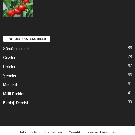
POPÜLER KATEGORİLER
86
Sürdürülebilirlik
78
Geziler
67
Rotalar
63
Şehirler
61
Mimarlık
41
Millli Parklar
39
Ekoloji Dergisi
Hakkımızda
Site Haritası
Yazarlık
Reklam Başvurusu