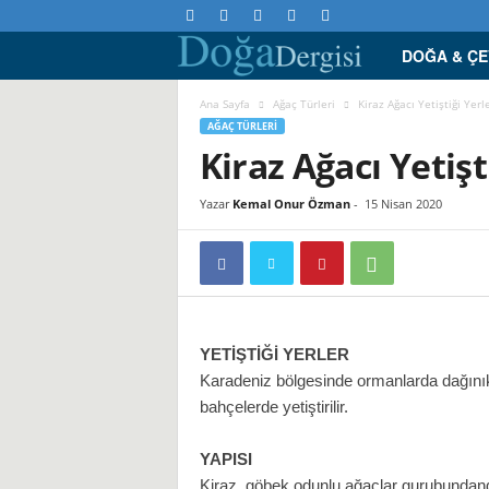
DOĞA & Ç
D
o
Ana Sayfa
Ağaç Türleri
Kiraz Ağacı Yetiştiği Yerl
AĞAÇ TÜRLERI
Kiraz Ağacı Yetişt
ğ
a
Yazar
Kemal Onur Özman
-
15 Nisan 2020
D
e
r
YETİŞTİĞİ YERLER
Karadeniz bölgesinde ormanlarda dağınık 
g
bahçelerde yetiştirilir.
i
YAPISI
Kiraz, göbek odunlu ağaçlar gurubundandı
s