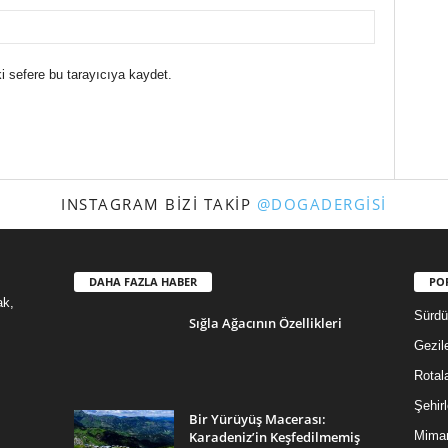
i sefere bu tarayıcıya kaydet.
INSTAGRAM BIZI TAKIP
@DOGADERGISI
DAHA FAZLA HABER
PO
ak,
Sürdür
Sığla Ağacının Özellikleri
Gezil
Rotal
Şehirl
Bir Yürüyüş Macerası:
Karadeniz’in Keşfedilmemiş
Mimar