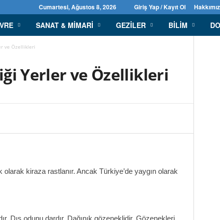
Cumartesi, Ağustos 8, 2026
Giriş Yap / Kayıt Ol
Hakkımı
EVRE
SANAT & MIMARI
GEZILER
BILIM
DO
er ve Özellikleri
iği Yerler ve Özellikleri
olarak kiraza rastlanır. Ancak Türkiye’de yaygın olarak
r. Dış odunu dardır. Dağınık gözeneklidir. Gözenekleri,