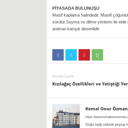
PİYASADA BULUNUŞU
Masif kaplama halindedir. Masifi çoğunlu
sürülür.Soyma ve dilme yöntemi ile elde
andıran karışık desenlidir.
Önceki İçerik
Kızılağaç Özellikleri ve Yetiştiği Yer
Kemal Onur Özman
https://www.kemalonurozman
Doğa aşığı yüksek peyzaj m