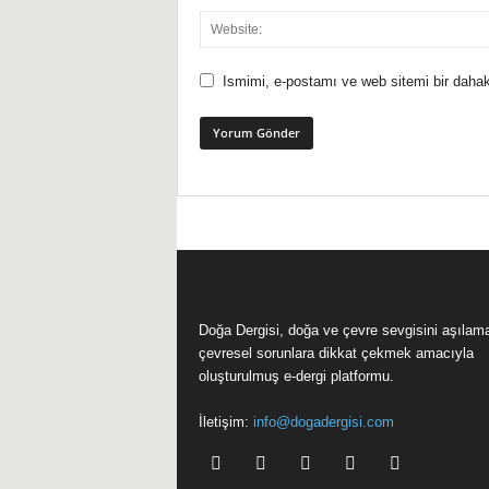
Ismimi, e-postamı ve web sitemi bir dahak
Doğa Dergisi, doğa ve çevre sevgisini aşılam
çevresel sorunlara dikkat çekmek amacıyla
oluşturulmuş e-dergi platformu.
İletişim:
info@dogadergisi.com