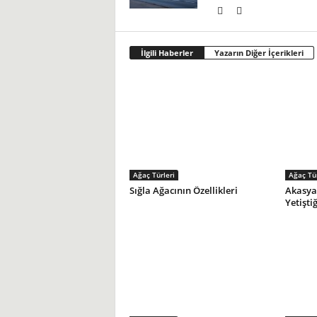
İlgili Haberler
Yazarın Diğer İçerikleri
Ağaç Türleri
Ağaç Tür
Sığla Ağacının Özellikleri
Akasya 
Yetiştiğ