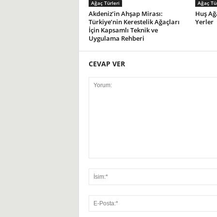
Ağaç Türleri
Ağaç Tür
Akdeniz’in Ahşap Mirası:
Huş Ağa
Türkiye’nin Kerestelik Ağaçları
Yerler
İçin Kapsamlı Teknik ve
Uygulama Rehberi
CEVAP VER