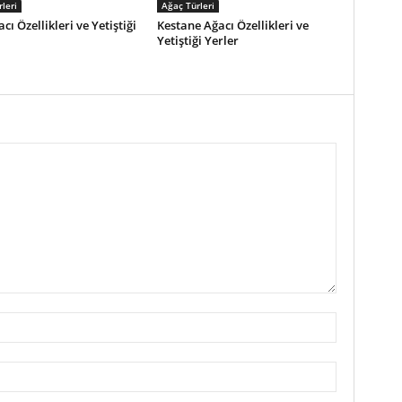
leri
Ağaç Türleri
cı Özellikleri ve Yetiştiği
Kestane Ağacı Özellikleri ve
Yetiştiği Yerler