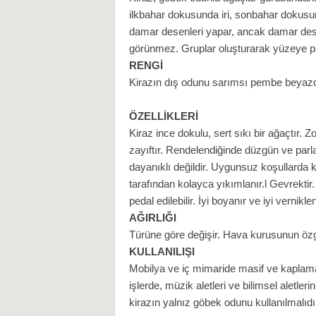
ilkbahar dokusunda iri, sonbahar dokusunda 
i
damar desenleri yapar, ancak damar desenl
görünmez. Gruplar oluşturarak yüzeye par
RENGİ
Kirazın dış odunu sarımsı pembe beyazdı
ÖZELLİKLERİ
Kiraz ince dokulu, sert sıkı bir ağaçtır. Zo
zayıftır. Rendelendiğinde düzgün ve parl
dayanıklı değildir. Uygunsuz koşullarda
tarafından kolayca yıkımlanır.l Gevrektir. 
pedal edilebilir. İyi boyanır ve iyi verniklen
AĞIRLIĞI
Türüne göre değişir. Hava kurusunun özgü
KULLANILIŞI
Mobilya ve iç mimaride masif ve kaplama o
işlerde, müzik aletleri ve bilimsel aletleri
kirazın yalnız göbek odunu kullanılmalıdı