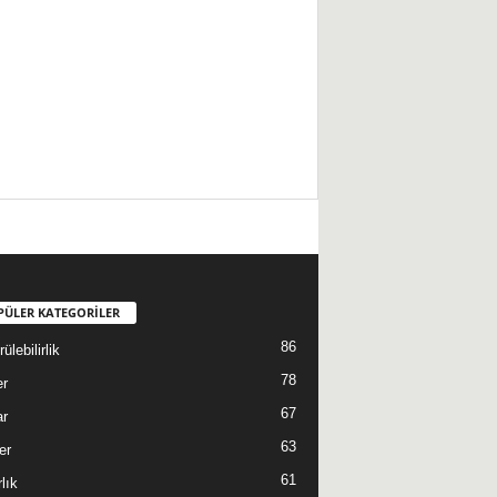
PÜLER KATEGORİLER
86
ülebilirlik
78
er
67
ar
63
er
61
lık