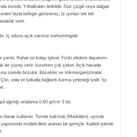
incedir. Yılhalkaları belirlidir. Düz çizgili veya dalgalı
eri fazla belirgin görünmez, Iz ışınları tek tek
laklık verir.
r. İç odunu açık sarımsı kahverengidir.
r yarılır. Rahat ve kolay işlenir. Fiziki etkilere dayanımı
ak bir yüzey verir. kururken çok çeker. Açık havada
 kısa sürede bozulur. Böcekler ve mikroorganizmalar
Çivi, vida ve tutkalla bağlantı kurma yeteneği iyidir. İyi
ir.
l ağırlığı ortalama 0.60 gr/cm 3 tür.
larak kullanılır. Tornalı kakmalı (Markitleri), oymalı
n yapımında modelcilikte aranan bir gereçtir. Kaliteli işlerde
r.