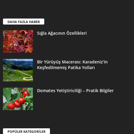
DAHA FAZLA HABER
Sığla Ağacının Özellikleri
Bir Yürüyüş Macerası: Karadeniz’in
Keşfedilmemiş Patika Yolları
Domates Yetiştiriciliği – Pratik Bilgiler
POPÜLER KATEGORİLER