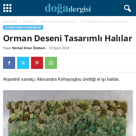
Ana Sayfa
Mimarlık
İlham Veren Tasarımlar
Orman Deseni Tasarımlı Halılar
İLHAM VEREN TASARIMLAR
Orman Deseni Tasarımlı Halılar
Yazar
Kemal Onur Özman
-
10 Eylül 2016
Arjantinli sanatçı Alexandra Kehayoglou ürettiği el işi halılar.