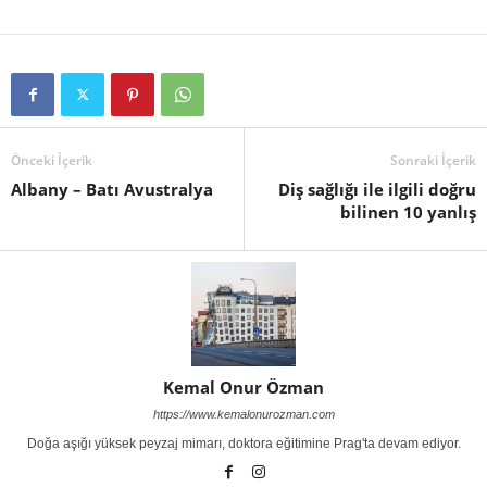
Önceki İçerik
Sonraki İçerik
Albany – Batı Avustralya
Diş sağlığı ile ilgili doğru
bilinen 10 yanlış
Kemal Onur Özman
https://www.kemalonurozman.com
Doğa aşığı yüksek peyzaj mimarı, doktora eğitimine Prag'ta devam ediyor.