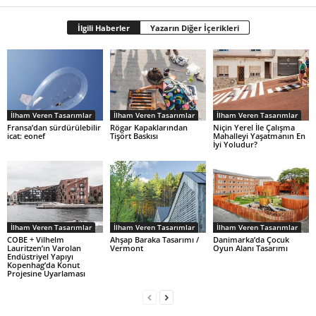
İlgili Haberler
Yazarın Diğer İçerikleri
İlham Veren Tasarımlar
İlham Veren Tasarımlar
İlham Veren Tasarımlar
Fransa’dan sürdürülebilir
Rögar Kapaklarından
Niçin Yerel İle Çalışma
icat: eonef
Tişört Baskısı
Mahalleyi Yaşatmanın En
İyi Yoludur?
İlham Veren Tasarımlar
İlham Veren Tasarımlar
İlham Veren Tasarımlar
COBE + Vilhelm
Ahşap Baraka Tasarımı /
Danimarka’da Çocuk
Lauritzen’ın Varolan
Vermont
Oyun Alanı Tasarımı
Endüstriyel Yapıyı
Kopenhag’da Konut
Projesine Uyarlaması