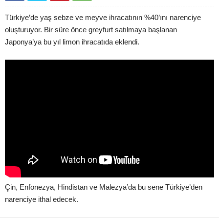
Türkiye’de yaş sebze ve meyve ihracatının %40’ını narenciye
oluşturuyor. Bir süre önce greyfurt satılmaya başlanan
Japonya’ya bu yıl limon ihracatıda eklendi.
Çin, Enfonezya, Hindistan ve Malezya’da bu sene Türkiye’den
narenciye ithal edecek.