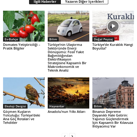
İlgili Haberler
Yazarın Diğer İçerikleri
Ev-Bahçe
Bilim
Doğal Peyzaj
Domates Yetiştiriciliği –
Türkiye’nin Ulaştırma
Türkiye’de Kuraklık Hangi
Pratik Bilgiler
Sektöründe Enerji
Boyutta?
Dönüşümü: Fosil Yakıt
Bağımlılığından
Elektrifikasyon
Stratejisine Kapsamlı Bir
Makroekonomik ve
Teknik Analiz
Ekoloji Dergisi
Hayvanlar
Bilim
Göçmen Kuşların
Anadolu’nun Yılkı Atları
Binanızı Depreme
Yolculuğu: Türkiye’deki
Dayanıklı Hale Getirin:
Ana Göç Rotaları ve
Yapınızı Güçlendirmek
Tehditler
İçin Kapsamlı Bir Kılavuza
İhtiyacımız Var