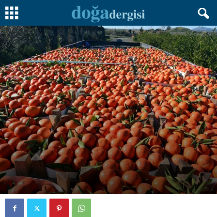
BESLENME
SÜRDÜRÜLEBILIRLIK
Yazar
Kemal Onur Özman
-
28 Eylül 2017