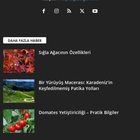
DAHA FAZLA HABER
Sığla Ağacının Özellikleri
Bir Yürüyüş Macerası: Karadeniz’in
Keşfedilmemiş Patika Yolları
Domates Yetiştiriciliği – Pratik Bilgiler