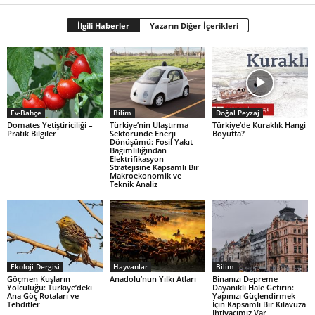
İlgili Haberler
Yazarın Diğer İçerikleri
Ev-Bahçe
Bilim
Doğal Peyzaj
Domates Yetiştiriciliği –
Türkiye’nin Ulaştırma
Türkiye’de Kuraklık Hangi
Pratik Bilgiler
Sektöründe Enerji
Boyutta?
Dönüşümü: Fosil Yakıt
Bağımlılığından
Elektrifikasyon
Stratejisine Kapsamlı Bir
Makroekonomik ve
Teknik Analiz
Ekoloji Dergisi
Hayvanlar
Bilim
Göçmen Kuşların
Anadolu’nun Yılkı Atları
Binanızı Depreme
Yolculuğu: Türkiye’deki
Dayanıklı Hale Getirin:
Ana Göç Rotaları ve
Yapınızı Güçlendirmek
Tehditler
İçin Kapsamlı Bir Kılavuza
İhtiyacımız Var