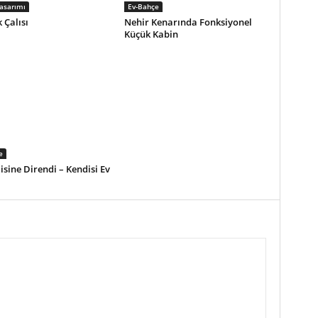
asarımı
Ev-Bahçe
 Çalısı
Nehir Kenarında Fonksiyonel
Küçük Kabin
e
isine Direndi – Kendisi Ev