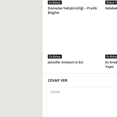
Ev-Bahçe
Bahçe T
Domates Yetiştiriciliği – Pratik
Kelebek
Bilgiler
Ev-Bahçe
Ev-Bahç
Jennifer Aniston’ın Evi
Ev Kred
Yaptı
CEVAP VER