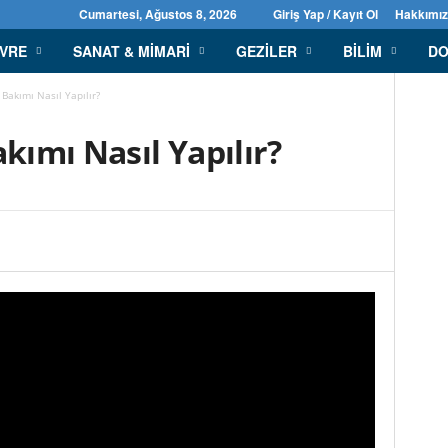
Cumartesi, Ağustos 8, 2026
Giriş Yap / Kayıt Ol
Hakkımı
EVRE
SANAT & MIMARI
GEZILER
BILIM
DO
 Bakımı Nasıl Yapılır?
akımı Nasıl Yapılır?