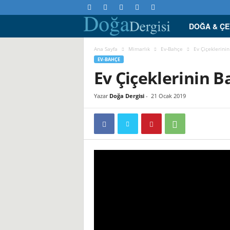
DOĞA & Ç
D
o
Ana Sayfa
Mimarlık
Ev-Bahçe
Ev Çiçeklerinin
EV-BAHÇE
Ev Çiçeklerinin B
ğ
a
Yazar
Doğa Dergisi
-
21 Ocak 2019
D
e
r
g
i
s