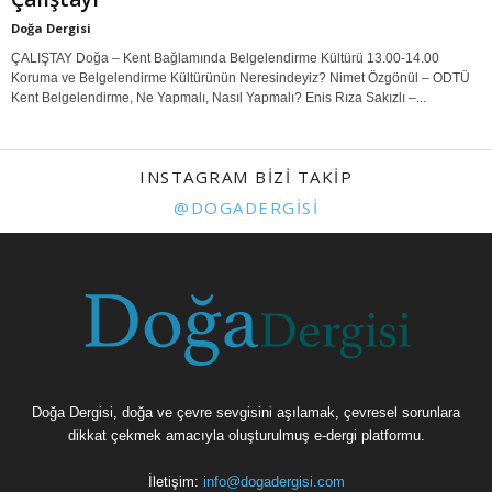
Doğa Dergisi
ÇALIŞTAY Doğa – Kent Bağlamında Belgelendirme Kültürü 13.00-14.00
Koruma ve Belgelendirme Kültürünün Neresindeyiz? Nimet Özgönül – ODTÜ
Kent Belgelendirme, Ne Yapmalı, Nasıl Yapmalı? Enis Rıza Sakızlı –...
INSTAGRAM BIZI TAKIP
@DOGADERGISI
Doğa Dergisi, doğa ve çevre sevgisini aşılamak, çevresel sorunlara
dikkat çekmek amacıyla oluşturulmuş e-dergi platformu.
İletişim:
info@dogadergisi.com