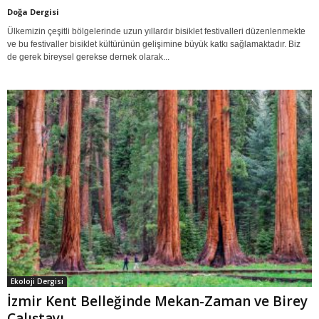
Doğa Dergisi
Ülkemizin çeşitli bölgelerinde uzun yıllardır bisiklet festivalleri düzenlenmekte
ve bu festivaller bisiklet kültürünün gelişimine büyük katkı sağlamaktadır. Biz
de gerek bireysel gerekse dernek olarak...
Ekoloji Dergisi
İzmir Kent Belleğinde Mekan-Zaman ve Birey
Çalıştayı