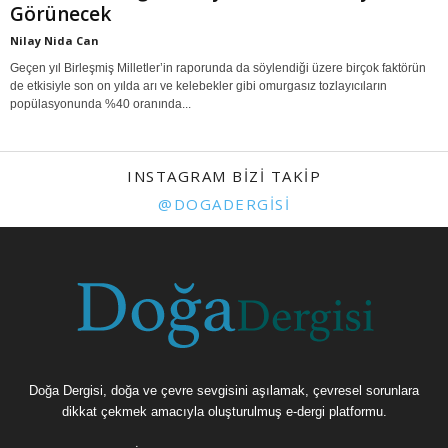
Görünecek
Nilay Nida Can
Geçen yıl Birleşmiş Milletler’in raporunda da söylendiği üzere birçok faktörün
de etkisiyle son on yılda arı ve kelebekler gibi omurgasız tozlayıcıların
popülasyonunda %40 oranında...
INSTAGRAM BIZI TAKIP
@DOGADERGISI
Doğa Dergisi, doğa ve çevre sevgisini aşılamak, çevresel sorunlara
dikkat çekmek amacıyla oluşturulmuş e-dergi platformu.