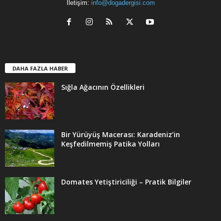
İletişim:
info@dogadergisi.com
DAHA FAZLA HABER
Sığla Ağacının Özellikleri
Bir Yürüyüş Macerası: Karadeniz’in
Keşfedilmemiş Patika Yolları
Domates Yetiştiriciliği – Pratik Bilgiler