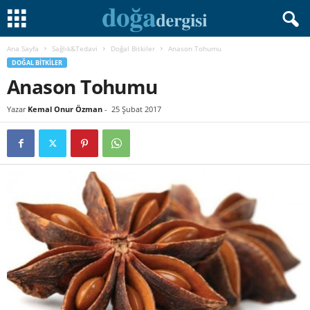
Ana Sayfa
Sağlık&Tedavi
Doğal Bitkiler
Anason Tohumu
DOĞAL BITKILER
Anason Tohumu
Yazar
Kemal Onur Özman
-
25 Şubat 2017