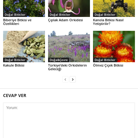
Doğal Bitkiler
Doğal Bitkiler
Doğal Bitkiler
Biberiye Bitkisi ve
Çıplak Adam Orkidesi
Kanola Bitkisi Nasıl
Özellikleri
Yetiştirilir?
Doğal Bitkiler
Doğa&Çevre
Doğal Bitkiler
Kakule Bitkisi
Türkiye’deki Orkidelerin
Ölmez Çiçek Bitkisi
Geleceği
CEVAP VER