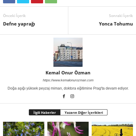
Önceki İçerik
Sonraki İçerik
Defne yaprağı
Yonca Tohumu
Kemal Onur Özman
https://www.kemalonurozman.com
Doğa aşığı yüksek peyzaj mimarı, doktora eğitimine Prag'ta devam ediyor.
İlgili Haberler
Yazarın Diğer İçerikleri