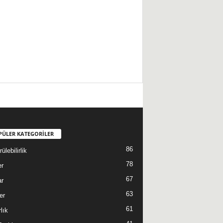
PÜLER KATEGORİLER
86
ülebilirlik
78
er
67
ar
63
er
61
lık