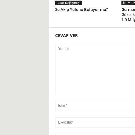
İklim Değişikliği
İklim De
Su Akıp Yolunu Buluyor mu?
German
Göre İk
1.9 Mil
CEVAP VER