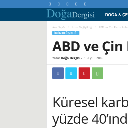
DOĞA & Ç
D
o
Ana Sayfa
İklim Değişikliği
ABD ve Çin Paris Anl
İKLIM DEĞIŞIKLIĞI
ABD ve Çin 
ğ
a
Yazar
Doğa Dergisi
-
15 Eylül 2016
D
e
r
Küresel karb
g
yüzde 40’ın
i
s