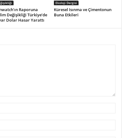
ğişikliği
Ekoloji Dergisi
watch’ın Raporuna
Küresel Isınma ve Çimentonun
lim Değişikliği Türkiye’de
Buna Etkileri
yar Dolar Hasar Yarattı