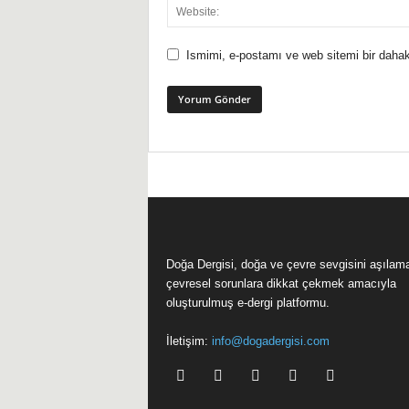
Ismimi, e-postamı ve web sitemi bir dahak
Doğa Dergisi, doğa ve çevre sevgisini aşılam
çevresel sorunlara dikkat çekmek amacıyla
oluşturulmuş e-dergi platformu.
İletişim:
info@dogadergisi.com