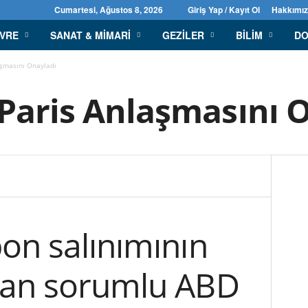
Cumartesi, Ağustos 8, 2026
Giriş Yap / Kayıt Ol
Hakkımı
EVRE
SANAT & MIMARI
GEZILER
BILIM
DO
aşmasını Onayladı
Paris Anlaşmasını 
on salınımının
dan sorumlu ABD