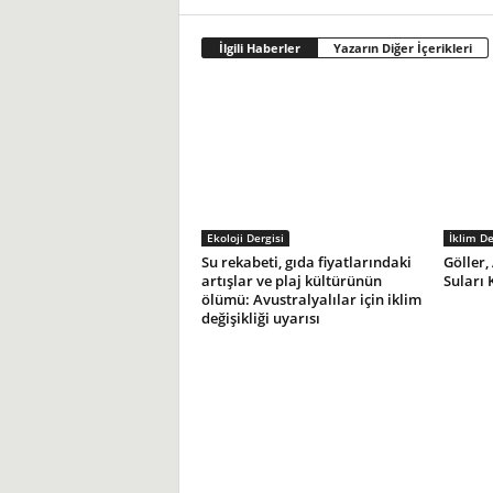
İlgili Haberler
Yazarın Diğer İçerikleri
Ekoloji Dergisi
İklim De
Su rekabeti, gıda fiyatlarındaki
Göller,
artışlar ve plaj kültürünün
Suları 
ölümü: Avustralyalılar için iklim
değişikliği uyarısı