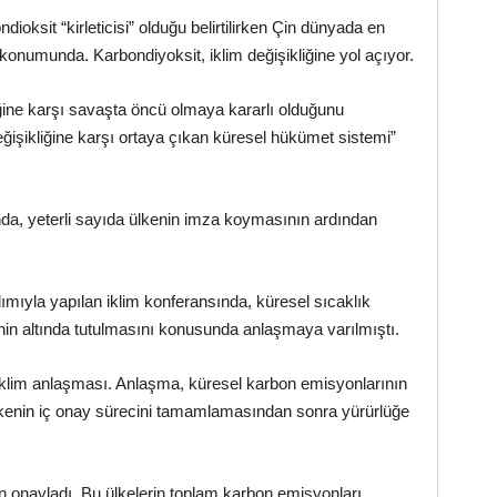
ioksit “kirleticisi” olduğu belirtilirken Çin dünyada en
konumunda. Karbondiyoksit, iklim değişikliğine yol açıyor.
ine karşı savaşta öncü olmaya kararlı olduğunu
değişikliğine karşı ortaya çıkan küresel hükümet sistemi”
, yeterli sayıda ülkenin imza koymasının ardından
ılımıyla yapılan iklim konferansında, küresel sıcaklık
nin altında tutulmasını konusunda anlaşmaya varılmıştı.
iklim anlaşması. Anlaşma, küresel karbon emisyonlarının
lkenin iç onay sürecini tamamlamasından sonra yürürlüğe
onayladı. Bu ülkelerin toplam karbon emisyonları