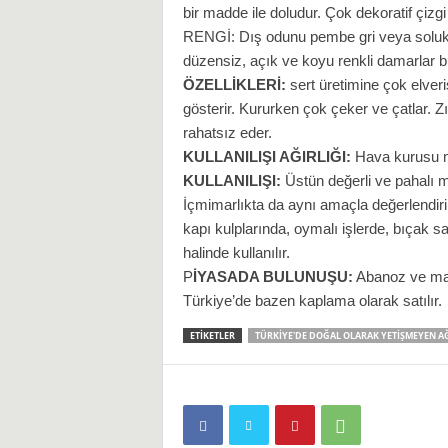
bir madde ile doludur. Çok dekoratif çizg
RENGİ: Dış odunu pembe gri veya soluk k
i
düzensiz, açık ve koyu renkli damarlar b
ÖZELLİKLERİ:
sert üretimine çok elveri
gösterir. Kururken çok çeker ve çatlar. 
rahatsız eder.
KULLANILIŞI AĞIRLIĞI:
Hava kurusu ma
KULLANILIŞI:
Üstün değerli ve pahalı m
İçmimarlıkta da aynı amaçla değerlendirili
kapı kulplarında, oymalı işlerde, bıçak sa
halinde kullanılır.
P
İYASADA BULUNUŞU:
Abanoz ve maka
Türkiye’de bazen kaplama olarak satılır.
ETIKETLER
TÜRKIYE'DE DOĞAL OLARAK YETIŞMEYEN A