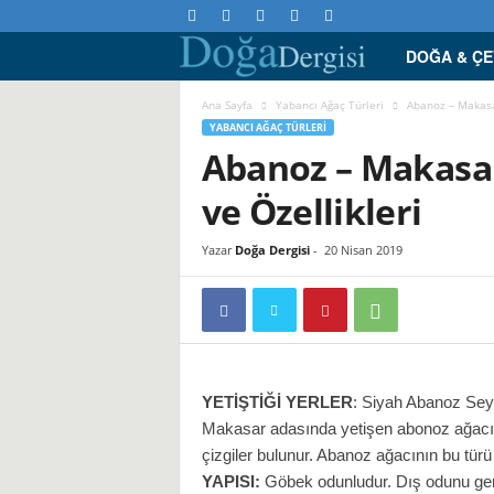
DOĞA & Ç
D
o
Ana Sayfa
Yabancı Ağaç Türleri
Abanoz – Makasar
YABANCI AĞAÇ TÜRLERI
Abanoz – Makasar 
ğ
ve Özellikleri
a
D
Yazar
Doğa Dergisi
-
20 Nisan 2019
e
r
g
YETİŞTİĞİ YERLER
: Siyah Abanoz Se
Makasar adasında yetişen abonoz ağacı
i
çizgiler bulunur. Abanoz ağacının bu türü
YAPISI:
Göbek odunludur. Dış odunu geni
s