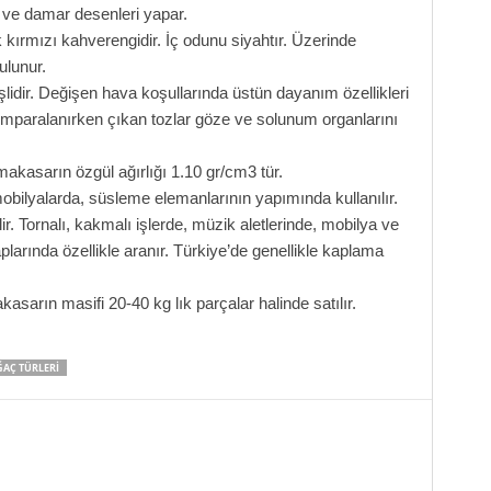
i ve damar desenleri yapar.
ırmızı kahverengidir. İç odunu siyahtır. Üzerinde
ulunur.
şlidir. Değişen hava koşullarında üstün dayanım özellikleri
Zımparalanırken çıkan tozlar göze ve solunum organlarını
kasarın özgül ağırlığı 1.10 gr/cm3 tür.
obilyalarda, süsleme elemanlarının yapımında kullanılır.
r. Tornalı, kakmalı işlerde, müzik aletlerinde, mobilya ve
plarında özellikle aranır. Türkiye’de genellikle kaplama
sarın masifi 20-40 kg lık parçalar halinde satılır.
ĞAÇ TÜRLERI