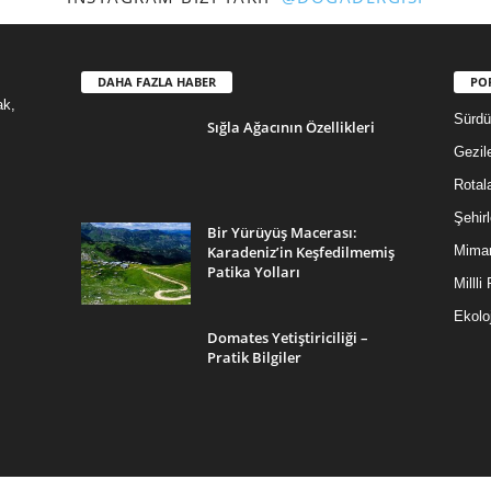
DAHA FAZLA HABER
PO
ak,
Sürdür
Sığla Ağacının Özellikleri
Gezil
Rotal
Şehirl
Bir Yürüyüş Macerası:
Karadeniz’in Keşfedilmemiş
Mimar
Patika Yolları
Millli
Ekoloj
Domates Yetiştiriciliği –
Pratik Bilgiler