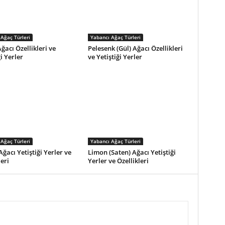
Ağaç Türleri
Yabancı Ağaç Türleri
acı Özellikleri ve
Pelesenk (Gül) Ağacı Özellikleri
i Yerler
ve Yetiştiği Yerler
Ağaç Türleri
Yabancı Ağaç Türleri
ğacı Yetiştiği Yerler ve
Limon (Saten) Ağacı Yetiştiği
leri
Yerler ve Özellikleri