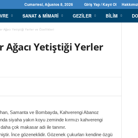
Cumartesi, Ağustos 8, 2026
Giriş Yap / Kayıt Ol
Hakkımı
EVRE
SANAT & MIMARI
GEZILER
BILIM
DO
 Ağacı Yetiştiği Yerler ve Özellikleri
Ağacı Yetiştiği Yerler
yhan, Samanta ve Bombayda, Kahverengi Abanoz
nda siyaha yakın koyu zeminde kırmızı kahverengi
 daha çok makasar adı ile tanınır.
ştir. İnce gözeneklidir. Gözenek çukurları kendine özgü