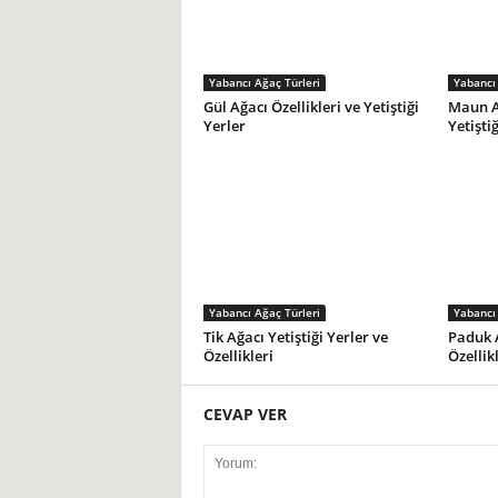
Yabancı Ağaç Türleri
Yabancı 
Gül Ağacı Özellikleri ve Yetiştiği
Maun Ağ
Yerler
Yetiştiğ
Yabancı Ağaç Türleri
Yabancı 
Tik Ağacı Yetiştiği Yerler ve
Paduk A
Özellikleri
Özellik
CEVAP VER