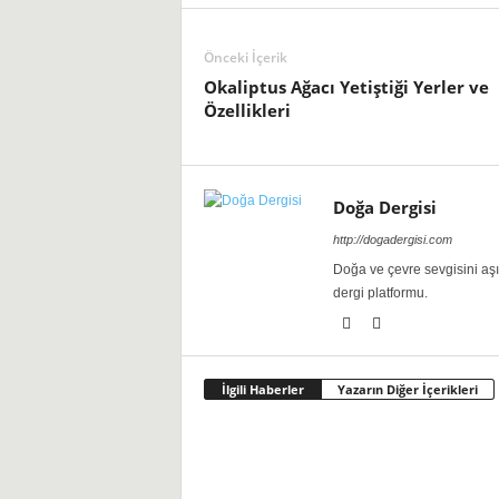
Önceki İçerik
Okaliptus Ağacı Yetiştiği Yerler ve
Özellikleri
Doğa Dergisi
http://dogadergisi.com
Doğa ve çevre sevgisini aş
dergi platformu.
İlgili Haberler
Yazarın Diğer İçerikleri