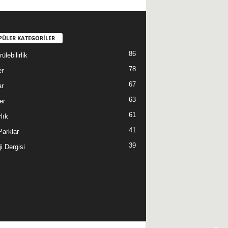
PÜLER KATEGORİLER
86
ülebilirlik
78
er
67
ar
63
er
61
lık
41
 Parklar
39
i Dergisi