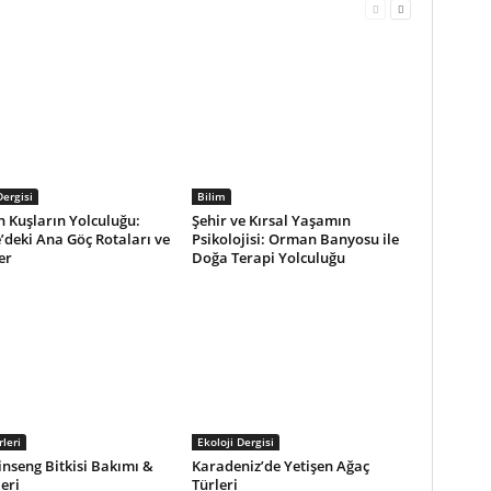
Dergisi
Bilim
 Kuşların Yolculuğu:
Şehir ve Kırsal Yaşamın
’deki Ana Göç Rotaları ve
Psikolojisi: Orman Banyosu ile
er
Doğa Terapi Yolculuğu
leri
Ekoloji Dergisi
inseng Bitkisi Bakımı &
Karadeniz’de Yetişen Ağaç
leri
Türleri