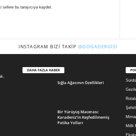
i sefere bu tarayıcıya kaydet.
INSTAGRAM BIZI TAKIP
@DOGADERGISI
DAHA FAZLA HABER
PO
ak,
Sürdür
Sığla Ağacının Özellikleri
Gezil
Rotal
Şehirl
Bir Yürüyüş Macerası:
Karadeniz’in Keşfedilmemiş
Mimar
Patika Yolları
Millli
Ekoloj