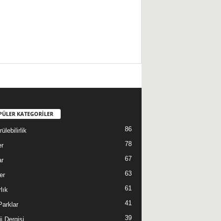
PÜLER KATEGORİLER
86
ülebilirlik
78
er
67
ar
63
er
61
lık
41
 Parklar
39
i Dergisi