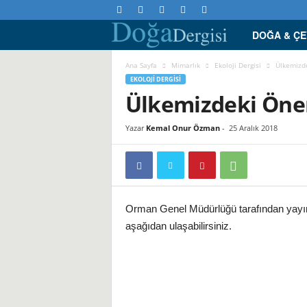
DOĞA & Ç
D
o
Ana Sayfa
Mimarlık
Ekoloji Dergisi
Ülkemizde
EKOLOJI DERGISI
Ülkemizdeki Önem
ğ
a
Yazar
Kemal Onur Özman
-
25 Aralık 2018
D
e
Orman Genel Müdürlüğü tarafından yayınl
r
aşağıdan ulaşabilirsiniz.
g
i
s