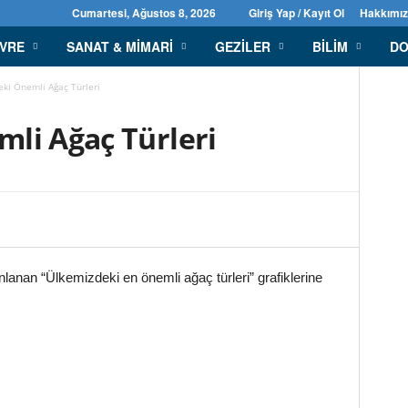
Cumartesi, Ağustos 8, 2026
Giriş Yap / Kayıt Ol
Hakkımı
EVRE
SANAT & MIMARI
GEZILER
BILIM
DO
ki Önemli Ağaç Türleri
li Ağaç Türleri
anan “Ülkemizdeki en önemli ağaç türleri” grafiklerine