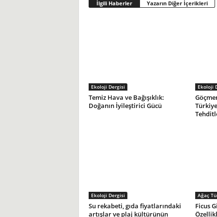
İlgili Haberler
Yazarın Diğer İçerikleri
Ekoloji Dergisi
Ekoloji 
Temiz Hava ve Bağışıklık:
Göçmen
Doğanın İyileştirici Gücü
Türkiye
Tehditl
Ekoloji Dergisi
Ağaç Tür
Su rekabeti, gıda fiyatlarındaki
Ficus G
artışlar ve plaj kültürünün
Özellik