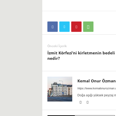
i
Önceki İçerik
İzmit Körfezi’ni kirletmenin bedeli
nedir?
Kemal Onur Özman
https://www.kemalonurozman
Doğa aşığı yüksek peyzaj m