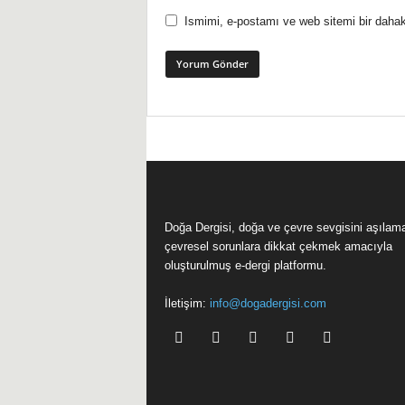
Ismimi, e-postamı ve web sitemi bir dahak
Doğa Dergisi, doğa ve çevre sevgisini aşılam
çevresel sorunlara dikkat çekmek amacıyla
oluşturulmuş e-dergi platformu.
İletişim:
info@dogadergisi.com