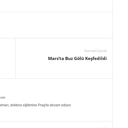
Sonraki İçerik
Mars’ta Buz Gölü Keşfedildi
.com
imarı, doktora eğitimine Prag'ta devam ediyor.