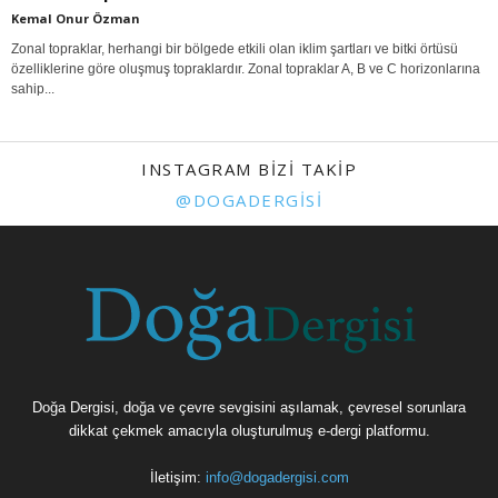
Kemal Onur Özman
Zonal topraklar, herhangi bir bölgede etkili olan iklim şartları ve bitki örtüsü
özelliklerine göre oluşmuş topraklardır. Zonal topraklar A, B ve C horizonlarına
sahip...
INSTAGRAM BIZI TAKIP
@DOGADERGISI
Doğa Dergisi, doğa ve çevre sevgisini aşılamak, çevresel sorunlara
dikkat çekmek amacıyla oluşturulmuş e-dergi platformu.
İletişim:
info@dogadergisi.com