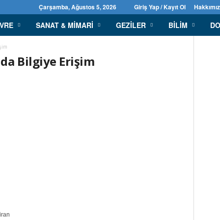
Çarşamba, Ağustos 5, 2026
Giriş Yap / Kayıt Ol
Hakkımı
EVRE
SANAT & MIMARI
GEZILER
BILIM
DO
işim
da Bilgiye Erişim
iran