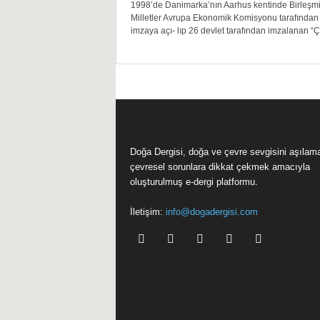
1998’de Danimarka’nın Aarhus kentinde Birleşm
Milletler Avrupa Ekonomik Komisyonu tarafından
i
imzaya açı- lıp 26 devlet tarafından imzalanan “Ç
Doğa Dergisi, doğa ve çevre sevgisini aşılam
çevresel sorunlara dikkat çekmek amacıyla
oluşturulmuş e-dergi platformu.
İletişim:
info@dogadergisi.com