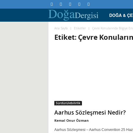
DOĞA & Ç
D
o
Ana Sayfa
Etiketler
Çevre Konularında Bilgiye Er
Etiket: Çevre Konuların
ğ
a
D
e
r
Sürdürülebilirlik
g
Aarhus Sözleşmesi Nedir?
i
Kemal Onur Özman
Aarhus Sözleşmesi – Aarhus Convention 25 Haz
s