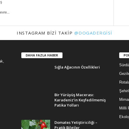
iş
evre...
INSTAGRAM BIZI TAKIP
@DOGADERGISI
DAHA FAZLA HABER
PO
ak,
Sürdür
Sığla Ağacının Özellikleri
Gezil
Rotal
Şehirl
Bir Yürüyüş Macerası:
Karadeniz’in Keşfedilmemiş
Mimar
Patika Yolları
Millli
Ekoloj
Domates Yetiştiriciliği –
Pratik Bilgiler