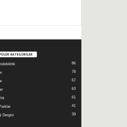
PÜLER KATEGORİLER
86
ülebilirlik
78
er
67
ar
63
er
61
lık
41
 Parklar
39
i Dergisi