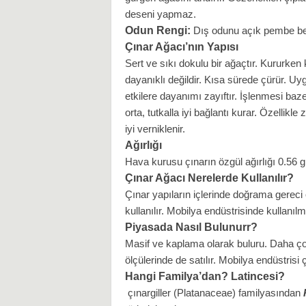
deseni yapmaz.
i
Odun Rengi:
Dış odunu açık pembe bey
Çınar Ağacı’nın Yapısı
Sert ve sıkı dokulu bir ağaçtır. Kururken 
dayanıklı değildir. Kısa sürede çürür. U
etkilere dayanımı zayıftır. İşlenmesi bazen
orta, tutkalla iyi bağlantı kurar. Özellikle
iyi verniklenir.
Ağırlığı
Hava kurusu çınarın özgül ağırlığı 0.56 g
Çınar Ağacı Nerelerde Kullanılır?
Çınar yapıların içlerinde doğrama gerec
kullanılır. Mobilya endüstrisinde kullanılma
Piyasada Nasıl Bulunurr?
Masif ve kaplama olarak buluru. Daha çok
ölçülerinde de satılır. Mobilya endüstrisi
Hangi Familya’dan? Latincesi?
çınargiller (Platanaceae) familyasından