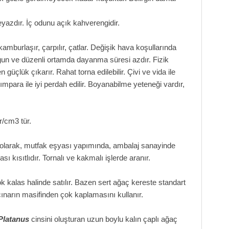
azdır. İç odunu açık kahverengidir.
kamburlaşır, çarpılır, çatlar. Değişik hava koşullarında
ygun ve düzenli ortamda dayanma süresi azdır. Fizik
 güçlük çıkarır. Rahat torna edilebilir. Çivi ve vida ile
 zımpara ile iyi perdah edilir. Boyanabilme yeteneği vardır,
r/cm3 tür.
i olarak, mutfak eşyası yapımında, ambalaj sanayinde
sı kısıtlıdır. Tornalı ve kakmalı işlerde aranır.
 kalas halinde satılır. Bazen sert ağaç kereste standart
 çınarın masifinden çok kaplamasını kullanır.
Platanus
cinsini oluşturan uzun boylu kalın çaplı ağaç