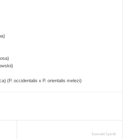
na)
osa)
owskii)
a) (P. occidentalis x P. orientalis melezi)
Sonraki İçerik