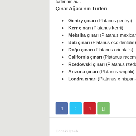
türlerinin adı.
Çınar Ağacı’nın Türleri
Gentry çınarı
(Platanus gentryi)
Kerr çınarı
(Platanus kerrii)
Meksika çınarı
(Platanus mexica
Batı çınarı
(Platanus occidentalis)
Doğu çınarı
(Platanus orientalis)
California çınarı
(Platanus racem
Rzedowski çınarı
(Platanus rzed
Arizona çınarı
(Platanus wrightii)
Londra çınarı
(Platanus x hispanic
Önceki İçerik