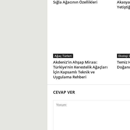
Sığla Ağacının Özellikleri
Akasya 
Yetiştiğ
Ağaç Türleri
Ekoloji 
Akdeniz’in Ahşap Mirası:
Temiz H
Türkiye’nin Kerestelik Ağaçları
Doğanın
İçin Kapsamlı Teknik ve
Uygulama Rehberi
CEVAP VER