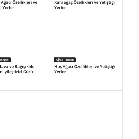
Ağacı Özellikleri ve
Karaağaç Özellikleri ve Yetiştiği
i Yerler
Yerler
Dergisi
Ağaç Türleri
ava ve Bağışıklık:
Huş Ağacı Özellikleri ve Yetiştiği
 İyileştirici Gücü
Yerler