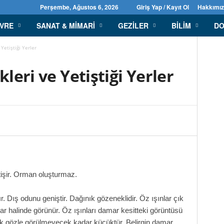
Perşembe, Ağustos 6, 2026
Giriş Yap / Kayıt Ol
Hakkımı
EVRE
SANAT & MIMARI
GEZILER
BILIM
DO
 Yetiştiği Yerler
kleri ve Yetiştiği Yerler
tişir. Orman oluşturmaz.
 Dış odunu geniştir. Dağınık gözeneklidir. Öz ışınlar çık
uklar halinde görünür. Öz ışınları damar kesitteki görüntüsü
lak gözle görülmeyecek kadar küçüktür. Belirgin damar