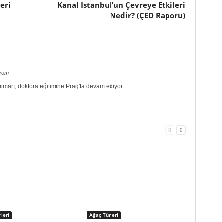
leri
Kanal Istanbul’un Çevreye Etkileri
Nedir? (ÇED Raporu)
.com
imarı, doktora eğitimine Prag'ta devam ediyor.
leri
Ağaç Türleri