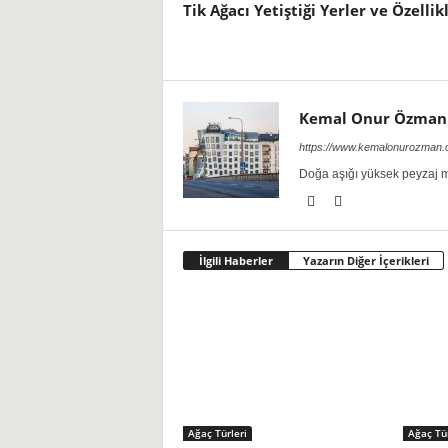
Tik Ağacı Yetiştiği Yerler ve Özellik
Kemal Onur Özman
https://www.kemalonurozman
Doğa aşığı yüksek peyzaj m
İlgili Haberler
Yazarın Diğer İçerikleri
Ağaç Türleri
Ağaç Tür