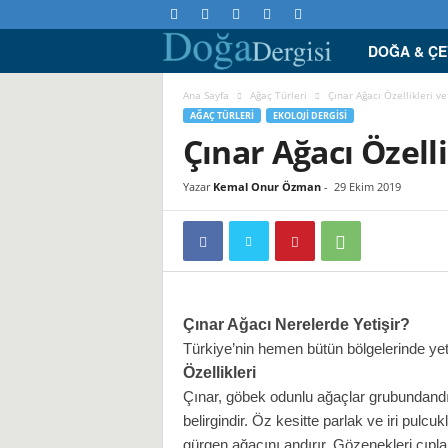
DOĞA & Ç
D
o
Ana Sayfa
Ağaç Türleri
Çınar Ağacı Özellikleri ve
AĞAÇ TÜRLERI
EKOLOJI DERGISI
Çınar Ağacı Özelli
ğ
a
Yazar
Kemal Onur Özman
-
29 Ekim 2019
D
e
r
Çınar Ağacı Nerelerde Yetişir
?
Türkiye’nin hemen bütün bölgelerinde ye
g
Özellikleri
Çınar, göbek odunlu ağaçlar grubundandır.
i
belirgindir. Öz kesitte parlak ve iri pulc
gürgen ağacını andırır. Gözenekleri çıp
s