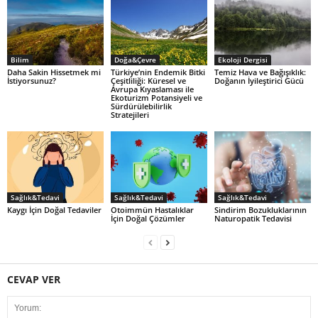
Bilim
Doğa&Çevre
Ekoloji Dergisi
Daha Sakin Hissetmek mi
Türkiye’nin Endemik Bitki
Temiz Hava ve Bağışıklık:
İstiyorsunuz?
Çeşitliliği: Küresel ve
Doğanın İyileştirici Gücü
Avrupa Kıyaslaması ile
Ekoturizm Potansiyeli ve
Sürdürülebilirlik
Stratejileri
Sağlık&Tedavi
Sağlık&Tedavi
Sağlık&Tedavi
Kaygı İçin Doğal Tedaviler
Otoimmün Hastalıklar
Sindirim Bozukluklarının
İçin Doğal Çözümler
Naturopatik Tedavisi
CEVAP VER