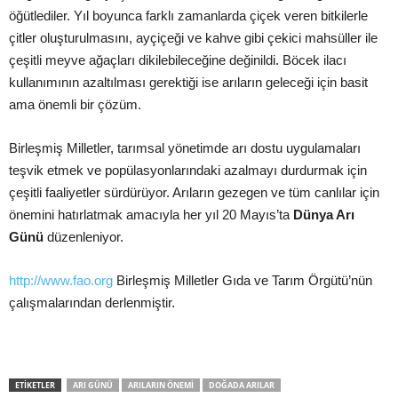
öğütlediler. Yıl boyunca farklı zamanlarda çiçek veren bitkilerle
çitler oluşturulmasını, ayçiçeği ve kahve gibi çekici mahsüller ile
çeşitli meyve ağaçları dikilebileceğine değinildi. Böcek ilacı
kullanımının azaltılması gerektiği ise arıların geleceği için basit
ama önemli bir çözüm.
Birleşmiş Milletler, tarımsal yönetimde arı dostu uygulamaları
teşvik etmek ve popülasyonlarındaki azalmayı durdurmak için
çeşitli faaliyetler sürdürüyor. Arıların gezegen ve tüm canlılar için
önemini hatırlatmak amacıyla her yıl 20 Mayıs’ta
Dünya Arı
Günü
düzenleniyor.
http://www.fao.org
Birleşmiş Milletler Gıda ve Tarım Örgütü’nün
çalışmalarından derlenmiştir.
ETIKETLER
ARI GÜNÜ
ARILARIN ÖNEMI
DOĞADA ARILAR