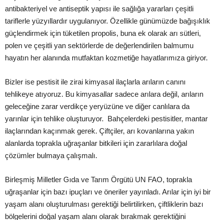
antibakteriyel ve antiseptik yapısı ile sağlığa yararları çeşitli
tariflerle yüzyıllardır uygulanıyor. Özellikle günümüzde bağışıklık
güçlendirmek için tüketilen propolis, buna ek olarak arı sütleri,
polen ve çeşitli yan sektörlerde de değerlendirilen balmumu
hayatın her alanında mutfaktan kozmetiğe hayatlarımıza giriyor.
Bizler ise pestisit ile zirai kimyasal ilaçlarla arıların canını
tehlikeye atıyoruz. Bu kimyasallar sadece arılara değil, arıların
geleceğine zarar verdikçe yeryüzüne ve diğer canlılara da
yarınlar için tehlike oluşturuyor. Bahçelerdeki pestisitler, mantar
ilaçlarından kaçınmak gerek. Çiftçiler, arı kovanlarına yakın
alanlarda toprakla uğraşanlar bitkileri için zararlılara doğal
çözümler bulmaya çalışmalı.
Birleşmiş Milletler Gıda ve Tarım Örgütü UN FAO, toprakla
uğraşanlar için bazı ipuçları ve öneriler yayınladı. Arılar için iyi bir
yaşam alanı oluşturulması gerektiği belirtilirken, çiftliklerin bazı
bölgelerini doğal yaşam alanı olarak bırakmak gerektiğini