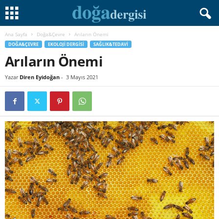
Ana Sayfa
Doğa&Çevre
Arıların Önemi
DOĞA&ÇEVRE
EKOLOJI DERGISI
SAĞLIK&TEDAVI
Arıların Önemi
Yazar
Diren Eyidoğan
-
3 Mayıs 2021