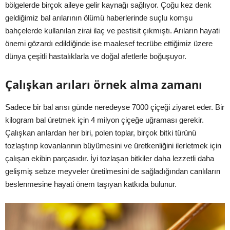
bölgelerde birçok aileye gelir kaynağı sağlıyor. Çoğu kez denk
geldiğimiz bal arılarının ölümü haberlerinde suçlu komşu
bahçelerde kullanılan zirai ilaç ve pestisit çıkmıştı. Arıların hayati
önemi gözardı edildiğinde ise maalesef tecrübe ettiğimiz üzere
dünya çeşitli hastalıklarla ve doğal afetlerle boğuşuyor.
Çalışkan arıları örnek alma zamanı
Sadece bir bal arısı günde neredeyse 7000 çiçeği ziyaret eder. Bir
kilogram bal üretmek için 4 milyon çiçeğe uğraması gerekir.
Çalışkan arılardan her biri, polen toplar, birçok bitki türünü
tozlaştırıp kovanlarının büyümesini ve üretkenliğini ilerletmek için
çalışan ekibin parçasıdır. İyi tozlaşan bitkiler daha lezzetli daha
gelişmiş sebze meyveler üretilmesini de sağladığından canlıların
beslenmesine hayati önem taşıyan katkıda bulunur.