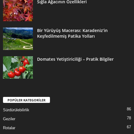
Sığla Ağacının Özellikleri
Bir Yürüyüş Macerası: Karadeniz’in
Keşfedilmemiş Patika Yolları
Domates Yetiştiriciliği – Pratik Bilgiler
POPÜLER KATEGORİLER
86
Sürdürülebilirlik
78
Geziler
67
Rotalar