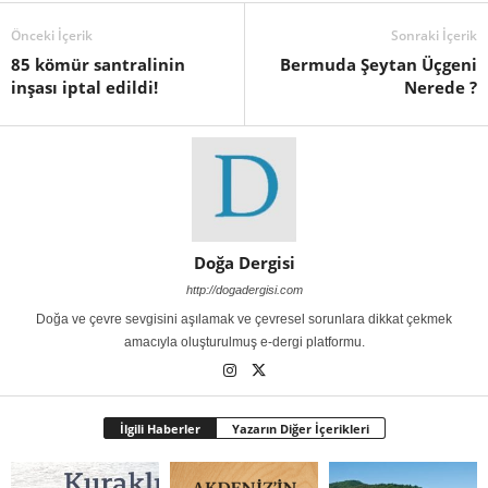
Önceki İçerik
Sonraki İçerik
85 kömür santralinin
Bermuda Şeytan Üçgeni
inşası iptal edildi!
Nerede ?
Doğa Dergisi
http://dogadergisi.com
Doğa ve çevre sevgisini aşılamak ve çevresel sorunlara dikkat çekmek
amacıyla oluşturulmuş e-dergi platformu.
İlgili Haberler
Yazarın Diğer İçerikleri