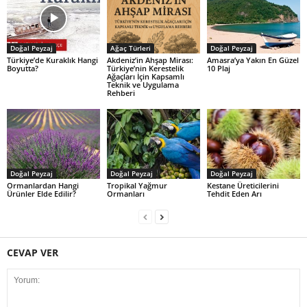
Doğal Peyzaj
Ağaç Türleri
Doğal Peyzaj
Türkiye’de Kuraklık Hangi
Akdeniz’in Ahşap Mirası:
Amasra’ya Yakın En Güzel
Boyutta?
Türkiye’nin Kerestelik
10 Plaj
Ağaçları İçin Kapsamlı
Teknik ve Uygulama
Rehberi
Doğal Peyzaj
Doğal Peyzaj
Doğal Peyzaj
Ormanlardan Hangi
Tropikal Yağmur
Kestane Üreticilerini
Ürünler Elde Edilir?
Ormanları
Tehdit Eden Arı
CEVAP VER