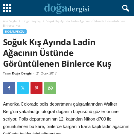
Ana Sayfa
Doğal Peyzaj
Soğuk Kış Ayında Ladin Ağacının Üstünde Görüntülenen
Binlerce Kuş
DOĞAL PEYZAJ
Soğuk Kış Ayında Ladin
Ağacının Üstünde
Görüntülenen Binlerce Kuş
Yazar
Doğa Dergisi
-
21 Ocak 2017
Amerika Colorado polis departmanı çalışanlarından Walker
Berg’ün yakaladığı fotoğraf doğanın büyüsünü gözler önüne
seriyor. Polis departmanının 12. katından Nikon d700 ile
görüntülenen bu kare, binlerce karganın karla kaplı ladin ağacının
üstünde bekleyişini gösteriyor…