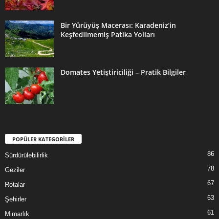
Bir Yürüyüş Macerası: Karadeniz’in
Keşfedilmemiş Patika Yolları
Domates Yetiştiriciliği – Pratik Bilgiler
POPÜLER KATEGORİLER
86
Sürdürülebilirlik
78
Geziler
67
Rotalar
63
Şehirler
61
Mimarlık