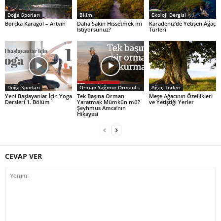
Doğa Sporları
Bilim
Ekoloji Dergisi
Borçka Karagöl – Artvin
Daha Sakin Hissetmek mi
Karadeniz’de Yetişen Ağaç
İstiyorsunuz?
Türleri
Doğa Sporları
Orman-Yağmur Ormanları
Ağaç Türleri
Yeni Başlayanlar İçin Yoga
Tek Başına Orman
Meşe Ağacının Özellikleri
Dersleri 1. Bölüm
Yaratmak Mümkün mü?
ve Yetiştiği Yerler
Şeyhmus Amca’nın
Hikayesi
CEVAP VER