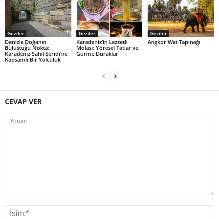
Geziler
Geziler
Geziler
Denizle Doğanın
Karadeniz’in Lezzetli
Angkor Wat Tapınağı
Buluştuğu Nokta:
Molası: Yöresel Tatlar ve
Karadeniz Sahil Şeridi’ne
Gurme Duraklar
Kapsamlı Bir Yolculuk
CEVAP VER