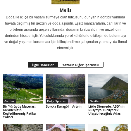
Melis
Doğa ile iç içe bir yaşam sürmeye olan tutkusunu dünyanın dört bir yanında
hayata geçirmiş bir gezgin ve doğa aşığıdır. Eşsiz manzaraların, canlıların ve
bitkilerin arasında geçen yıllarında, doğanın kırılganlığını ve güzelliğini
derinden hissetmiştir. Yolculuklarında yerel kültürlerle etkileşimde bulunmayı
ve doğal yaşamın korunması için bilinçlendirme çalışmaları yapmayı da ihmal
etmemiştir.
İlgili Haberler
Yazarın Diğer İçerikleri
Geziler
Doğa Sporları
Geziler
Bir Yürüyüş Macerası:
Borçka Karagöl – Artvin
Little Diomede: ABD’nin
Karadeniz’in
Rusya’ya Yürüyerek
Keşfedilmemiş Patika
Ulaşabileceğiniz Adası
Yolları