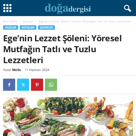
Ana Sayfa
Geziler
Ege’nin Lezzet Şöleni: Yöresel Mutfağın Tatlı ve Tuzlu Lezzetleri
GEZILER
ROTALAR
ŞEHIRLER
Ege’nin Lezzet Şöleni: Yöresel
Mutfağın Tatlı ve Tuzlu
Lezzetleri
Yazar
Melis
-
11 Haziran 2024