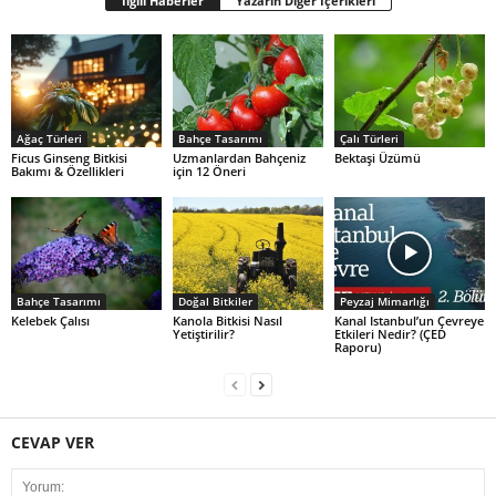
İlgili Haberler
Yazarın Diğer İçerikleri
Ağaç Türleri
Bahçe Tasarımı
Çalı Türleri
Ficus Ginseng Bitkisi
Uzmanlardan Bahçeniz
Bektaşi Üzümü
Bakımı & Özellikleri
için 12 Öneri
Bahçe Tasarımı
Doğal Bitkiler
Peyzaj Mimarlığı
Kelebek Çalısı
Kanola Bitkisi Nasıl
Kanal Istanbul’un Çevreye
Yetiştirilir?
Etkileri Nedir? (ÇED
Raporu)
CEVAP VER