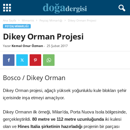
Ana Sayfa
Mimarlık
Peyzaj Mimarlığı
Dikey Orman Projesi
PEYZAJ MIMARLIĞI
Dikey Orman Projesi
Yazar
Kemal Onur Özman
-
25 Şubat 2017
Bosco / Dikey Orman
Dikey Orman projesi, ağaçlı yüksek yoğunluklu kule blokları şehir
içerisinde inşa etmeyi amaçlıyor.
Dikey Ormanın ilk örneği, Milan’da, Porta Nuova Isola bölgesinde,
gerçekleştirildi.
80 metre ve 112 metre uzunluğunda
iki kulesi
olan ve
Hines Italia şirketinin hazırladığı
projenin bir parçası