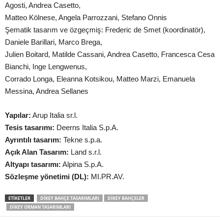
Agosti, Andrea Casetto,
Matteo Kölnese, Angela Parrozzani, Stefano Onnis
Şematik tasarım ve özgeçmiş: Frederic de Smet (koordinatör),
Daniele Barillari, Marco Brega,
Julien Boitard, Matilde Cassani, Andrea Casetto, Francesca Cesa
Bianchi, Inge Lengwenus,
Corrado Longa, Eleanna Kotsikou, Matteo Marzi, Emanuela
Messina, Andrea Sellanes
Yapılar:
Arup Italia sr.l.
Tesis tasarımı:
Deerns Italia S.p.A.
Ayrıntılı tasarım:
Tekne s.p.a.
Açık Alan Tasarım:
Land s.r.l.
Altyapı tasarımı:
Alpina S.p.A.
Sözleşme yönetimi (DL):
MI.PR.AV.
ETIKETLER
DIKEY BAHÇE TASARIMLARI
DIKEY BAHÇELER
DIKEY ORMAN TASARIMLARI