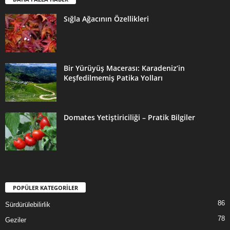
Sığla Ağacının Özellikleri
Bir Yürüyüş Macerası: Karadeniz’in
Keşfedilmemiş Patika Yolları
Domates Yetiştiriciliği – Pratik Bilgiler
POPÜLER KATEGORİLER
86
Sürdürülebilirlik
78
Geziler