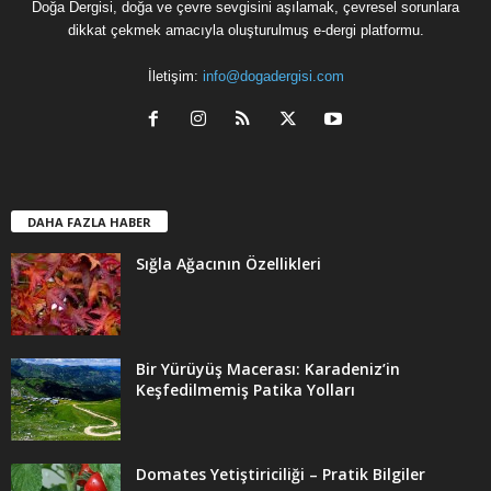
Doğa Dergisi, doğa ve çevre sevgisini aşılamak, çevresel sorunlara
dikkat çekmek amacıyla oluşturulmuş e-dergi platformu.
İletişim:
info@dogadergisi.com
DAHA FAZLA HABER
Sığla Ağacının Özellikleri
Bir Yürüyüş Macerası: Karadeniz’in
Keşfedilmemiş Patika Yolları
Domates Yetiştiriciliği – Pratik Bilgiler