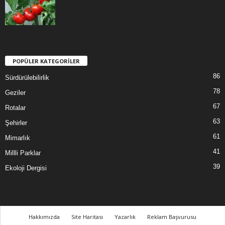
POPÜLER KATEGORİLER
86
Sürdürülebilirlik
78
Geziler
67
Rotalar
63
Şehirler
61
Mimarlık
41
Millli Parklar
39
Ekoloji Dergisi
Hakkımızda
Site Haritası
Yazarlık
Reklam Başvurusu