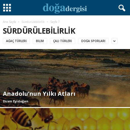
Ana Sayfa
Sürdürülebilirlik
Sayfa 7
SÜRDÜRÜLEBILIRLIK
AĞAÇ TÜRLERI
BILIM
ÇALI TÜRLERI
DOĞA SPORLARI
Anadolu’nun Yılkı Atları
Diren Eyidoğan