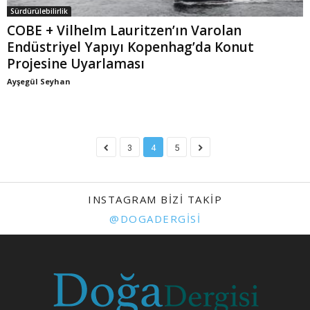
Sürdürülebilirlik
COBE + Vilhelm Lauritzen’ın Varolan
Endüstriyel Yapıyı Kopenhag’da Konut
Projesine Uyarlaması
Ayşegül Seyhan
3
4
5
INSTAGRAM BIZI TAKIP
@DOGADERGISI