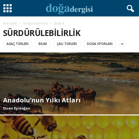
Ana Sayfa
Sürdürülebilirlik
Sayfa 4
SÜRDÜRÜLEBILIRLIK
AĞAÇ TÜRLERI
BILIM
ÇALI TÜRLERI
DOĞA SPORLARI
Anadolu’nun Yılkı Atları
Diren Eyidoğan