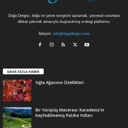
Doğa Dergisi, doğa ve çevre sevgisini aşılamak, çevresel sorunlara
dikkat çekmek amacıyla oluşturulmuş e-dergi platformu.
İletişim:
info@dogadergisi.com
DAHA FAZLA HABER
Sığla Ağacının Özellikleri
Bir Yürüyüş Macerası: Karadeniz’in
Keşfedilmemiş Patika Yolları