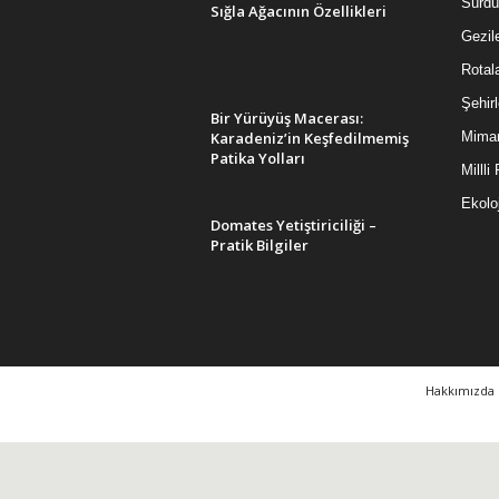
Sürdür
Sığla Ağacının Özellikleri
Gezil
Rotal
Şehirl
Bir Yürüyüş Macerası:
Karadeniz’in Keşfedilmemiş
Mimar
Patika Yolları
Millli
Ekoloj
Domates Yetiştiriciliği –
Pratik Bilgiler
Hakkımızda