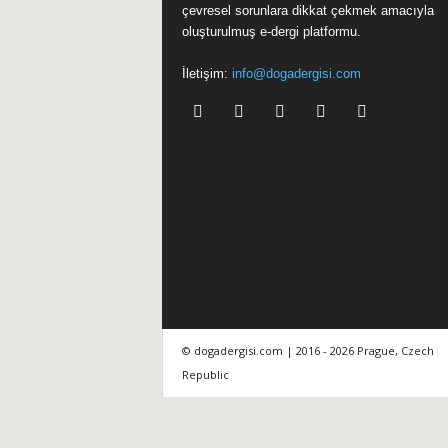
çevresel sorunlara dikkat çekmek amacıyla
oluşturulmuş e-dergi platformu.
i
İletişim:
info@dogadergisi.com
© dogadergisi.com | 2016 - 2026 Prague, Czech
Republic