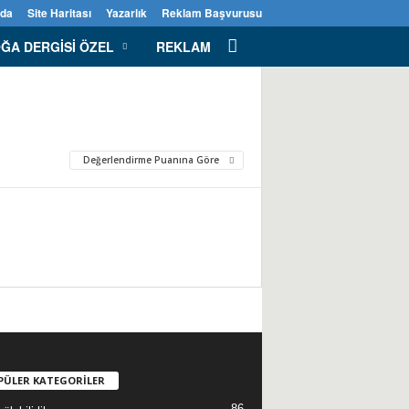
zda
Site Haritası
Yazarlık
Reklam Başvurusu
ĞA DERGISI ÖZEL
REKLAM
Değerlendirme Puanına Göre
PÜLER KATEGORİLER
86