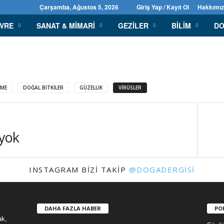
Çarşamba, Ağustos 5, 2026
Giriş Yap / Kayıt Ol
Hakkımı
EVRE
SANAT & MIMARI
GEZILER
BILIM
DO
NME
DOĞAL BITKILER
GÜZELLIK
VIRÜSLER
 yok
INSTAGRAM BIZI TAKIP
@DOGADERGISI
DAHA FAZLA HABER
PO
ak,