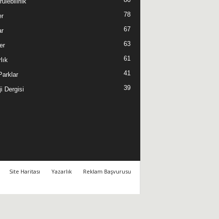
ülebilirlik
78
er
67
ar
63
er
61
lık
41
 Parklar
39
i Dergisi
Site Haritası
Yazarlık
Reklam Başvurusu