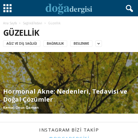
Ana Sayfa
Sağlık&Tedavi
Güzellik
GÜZELLIK
AĞIZ VE DIŞ SAĞLIĞI
BAĞIMLILIK
BESLENME
Hormonal Akne: Nedenleri, Tedavisi ve
Doğal Çözümler
Kemal Onur Özman
INSTAGRAM BIZI TAKIP