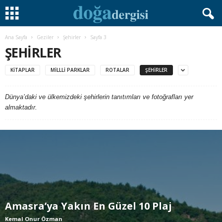
Ana Sayfa
Geziler
Şehirler
Sayfa 3
ŞEHIRLER
KITAPLAR
MILLLI PARKLAR
ROTALAR
ŞEHIRLER
Dünya’daki ve ülkemizdeki şehirlerin tanıtımları ve fotoğrafları yer
almaktadır.
Amasra’ya Yakın En Güzel 10 Plaj
Kemal Onur Özman